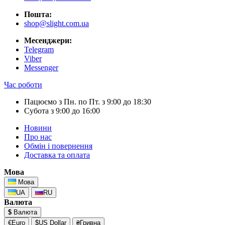
Пошта:
shop@slight.com.ua
Месенджери:
Telegram
Viber
Messenger
Час роботи
Пацюємо з Пн. по Пт. з 9:00 до 18:30
Субота з 9:00 до 16:00
Новини
Про нас
Обмін і повернення
Доставка та оплата
Мова
Мова
UA
RU
Валюта
$
Валюта
€Euro
$US Dollar
₴Гривна