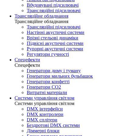
Вбудовувані підсилювачі
Трансляційні підсилювачі
Трансляційне обладнання
Трансляційне обладнання
Трансляційні підсилювачі
Настінні акустичні системи
Врізні стельові динаміки
Підвісні акустичні системи
Рупорні акустичні системи
Регулятори гучності
Спецефекти
Спецефекти
Генератори диму і туману
Генератори мильних бульбашок
Генератори конфетті
Генератори CO2
Витратні матеріали
Системи управління світлом
Системи управління світлом
DMX інтерфейси
DMX контролери
DMX сплітери
Бездротові DMX системи
Діммерні блоки