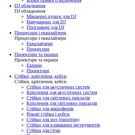
Блоки прямого включення
DJ обладнання
DJ обладнання
Мікшерні пульти для DJ
Навушники для DJ
Програвачі для DJ
Процесори і еквалайзери
Процесори і еквалайзери
Еквалайзери
Процесори
Проектори та екрани
Проектори та екрани
Екрани
Проектори
Стійки, кріплення, кейси
Стійки, кріплення, кейси
Стійки для акустичних систем
Кріплення для акустичних систем
Стійки для світлових приладів
Кріплення для світлових приладів
Стійки для мікрофонів
Рекові стійки і кейси
Стійки для нот (пюпітри)
Стійки для клавішних інструментів
Стійки для гітар