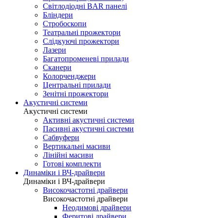
Світлодіодні BAR панелі
Бліндери
Стробоскопи
Театральні прожектори
Слідкуючі прожектори
Лазери
Багатопроменеві прилади
Сканери
Колорченджери
Центральні прилади
Зенітні прожектори
Акустичні системи
Акустичні системи
Активні акустичні системи
Пасивні акустичні системи
Сабвуфери
Вертикальні масиви
Лінійні масиви
Готові комплекти
Динаміки і ВЧ-драйвери
Динаміки і ВЧ-драйвери
Високочастотні драйвери
Високочастотні драйвери
Неодимові драйвери
Феритові драйвери