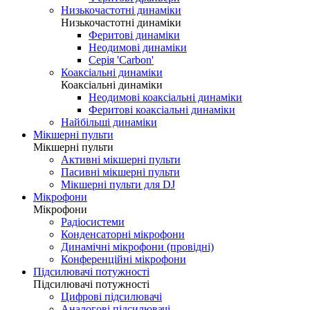
Низькочастотні динаміки
Низькочастотні динаміки
Феритові динаміки
Неодимові динаміки
Серія 'Carbon'
Коаксіальні динаміки
Коаксіальні динаміки
Неодимові коаксіальні динаміки
Феритові коаксіальні динаміки
Найбільші динаміки
Мікшерні пульти
Мікшерні пульти
Активні мікшерні пульти
Пасивні мікшерні пульти
Мікшерні пульти для DJ
Мікрофони
Мікрофони
Радіосистеми
Конденсаторні мікрофони
Динамічні мікрофони (провідні)
Конференційні мікрофони
Підсилювачі потужності
Підсилювачі потужності
Цифрові підсилювачі
Аналогові підсилювачі