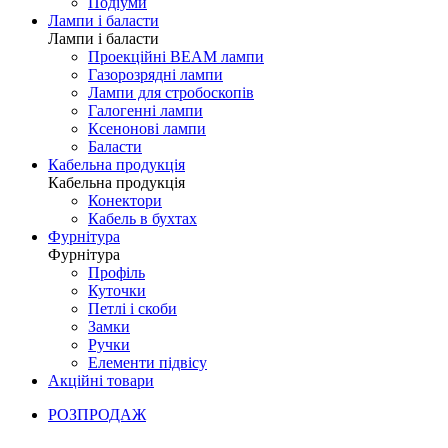
Подіуми
Лампи і баласти
Лампи і баласти
Проекційні BEAM лампи
Газорозрядні лампи
Лампи для стробоскопів
Галогенні лампи
Ксенонові лампи
Баласти
Кабельна продукція
Кабельна продукція
Конектори
Кабель в бухтах
Фурнітура
Фурнітура
Профіль
Куточки
Петлі і скоби
Замки
Ручки
Елементи підвісу
Акційні товари
РОЗПРОДАЖ