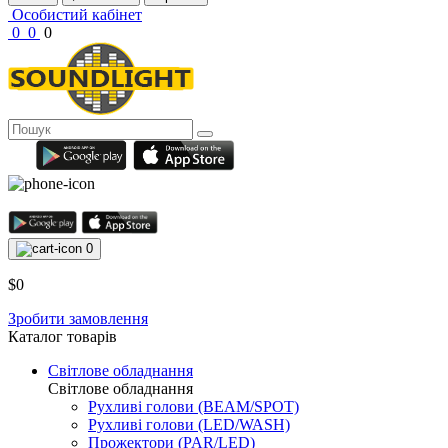
Особистий кабінет
0
0
0
0
$0
Зробити замовлення
Каталог товарів
Світлове обладнання
Світлове обладнання
Рухливі голови (BEAM/SPOT)
Рухливі голови (LED/WASH)
Прожектори (PAR/LED)