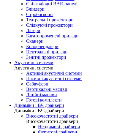
Світлодіодні BAR панелі
Бліндери
Стробоскопи
Театральні прожектори
Слідкуючі прожектори
Лазери
Багатопроменеві прилади
Сканери
Колорченджери
Центральні прилади
Зенітні прожектори
Акустичні системи
Акустичні системи
Активні акустичні системи
Пасивні акустичні системи
Сабвуфери
Вертикальні масиви
Лінійні масиви
Готові комплекти
Динаміки і ВЧ-драйвери
Динаміки і ВЧ-драйвери
Високочастотні драйвери
Високочастотні драйвери
Неодимові драйвери
Феритові драйвери