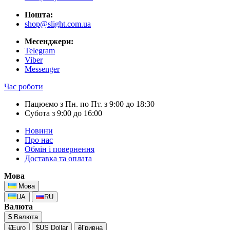
Пошта:
shop@slight.com.ua
Месенджери:
Telegram
Viber
Messenger
Час роботи
Пацюємо з Пн. по Пт. з 9:00 до 18:30
Субота з 9:00 до 16:00
Новини
Про нас
Обмін і повернення
Доставка та оплата
Мова
Мова
UA
RU
Валюта
$
Валюта
€Euro
$US Dollar
₴Гривна