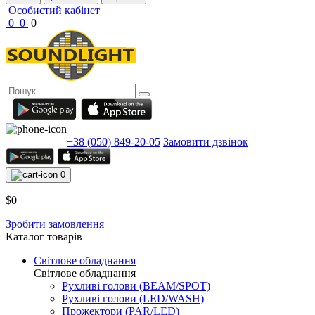
Особистий кабінет
0
0
0
+38 (050) 849-20-05
Замовити дзвінок
0
$0
Зробити замовлення
Каталог товарів
Світлове обладнання
Світлове обладнання
Рухливі голови (BEAM/SPOT)
Рухливі голови (LED/WASH)
Прожектори (PAR/LED)