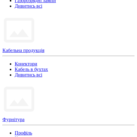
Газорозрядні лампи
Дивитись всі
Кабельна продукція
Конектори
Кабель в бухтах
Дивитись всі
Фурнітура
Профіль