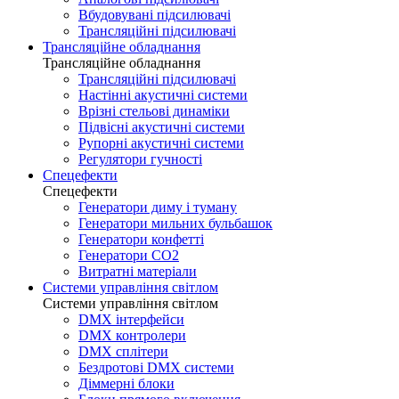
Вбудовувані підсилювачі
Трансляційні підсилювачі
Трансляційне обладнання
Трансляційне обладнання
Трансляційні підсилювачі
Настінні акустичні системи
Врізні стельові динаміки
Підвісні акустичні системи
Рупорні акустичні системи
Регулятори гучності
Спецефекти
Спецефекти
Генератори диму і туману
Генератори мильних бульбашок
Генератори конфетті
Генератори CO2
Витратні матеріали
Системи управління світлом
Системи управління світлом
DMX інтерфейси
DMX контролери
DMX сплітери
Бездротові DMX системи
Діммерні блоки