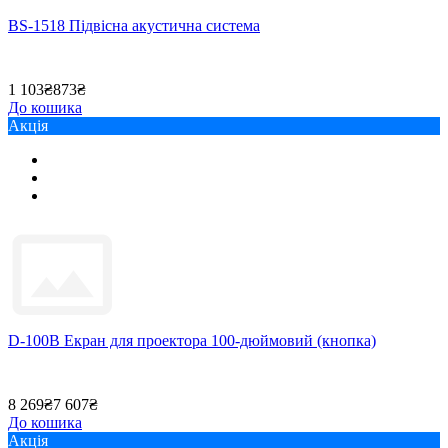
BS-1518 Підвісна акустична система
1 103₴
873₴
До кошика
Акція
D-100B Екран для проектора 100-дюймовий (кнопка)
8 269₴
7 607₴
До кошика
Акція