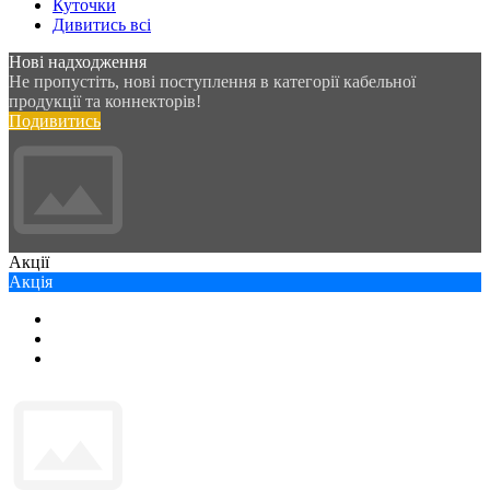
Куточки
Дивитись всі
Нові надходження
Не пропустіть, нові поступлення в категорії кабельної
продукції та коннекторів!
Подивитись
Акції
Акція