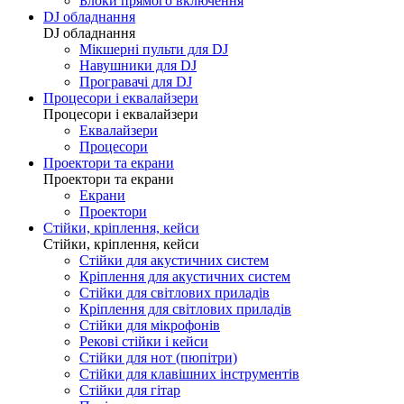
Блоки прямого включення
DJ обладнання
DJ обладнання
Мікшерні пульти для DJ
Навушники для DJ
Програвачі для DJ
Процесори і еквалайзери
Процесори і еквалайзери
Еквалайзери
Процесори
Проектори та екрани
Проектори та екрани
Екрани
Проектори
Стійки, кріплення, кейси
Стійки, кріплення, кейси
Стійки для акустичних систем
Кріплення для акустичних систем
Стійки для світлових приладів
Кріплення для світлових приладів
Стійки для мікрофонів
Рекові стійки і кейси
Стійки для нот (пюпітри)
Стійки для клавішних інструментів
Стійки для гітар