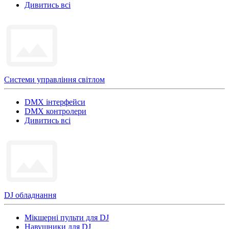
Дивитись всі
Системи управління світлом
DMX інтерфейси
DMX контролери
Дивитись всі
DJ обладнання
Мікшерні пульти для DJ
Навушники для DJ