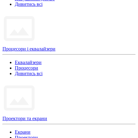
Дивитись всі
Процесори і еквалайзери
Еквалайзери
Процесори
Дивитись всі
Проектори та екрани
Екрани
Проектори