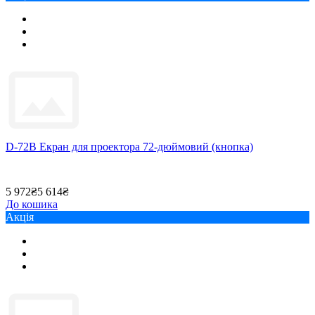
D-72B Екран для проектора 72-дюймовий (кнопка)
5 972₴
5 614₴
До кошика
Акція