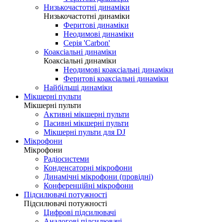
Низькочастотні динаміки
Низькочастотні динаміки
Феритові динаміки
Неодимові динаміки
Серія 'Carbon'
Коаксіальні динаміки
Коаксіальні динаміки
Неодимові коаксіальні динаміки
Феритові коаксіальні динаміки
Найбільші динаміки
Мікшерні пульти
Мікшерні пульти
Активні мікшерні пульти
Пасивні мікшерні пульти
Мікшерні пульти для DJ
Мікрофони
Мікрофони
Радіосистеми
Конденсаторні мікрофони
Динамічні мікрофони (провідні)
Конференційні мікрофони
Підсилювачі потужності
Підсилювачі потужності
Цифрові підсилювачі
Аналогові підсилювачі