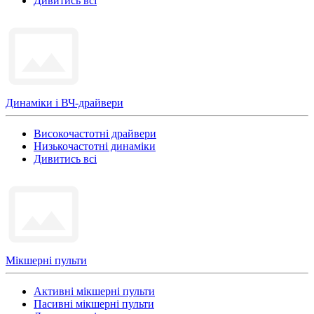
Дивитись всі
Динаміки і ВЧ-драйвери
Високочастотні драйвери
Низькочастотні динаміки
Дивитись всі
Мікшерні пульти
Активні мікшерні пульти
Пасивні мікшерні пульти