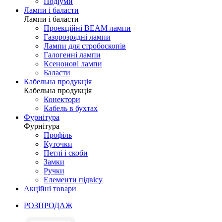
Подіуми
Лампи і баласти
Лампи і баласти
Проекційні BEAM лампи
Газорозрядні лампи
Лампи для стробоскопів
Галогенні лампи
Ксенонові лампи
Баласти
Кабельна продукція
Кабельна продукція
Конектори
Кабель в бухтах
Фурнітура
Фурнітура
Профіль
Куточки
Петлі і скоби
Замки
Ручки
Елементи підвісу
Акційні товари
РОЗПРОДАЖ