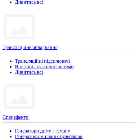
Дивитись всі
Трансляційне обладнання
Трансляційні підсилювачі
Настінні акустичні системи
Дивитись всі
Спецефекти
Генератори диму і туману
Генератори мильних бульбашок