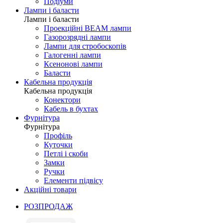
Подіуми
Лампи і баласти
Лампи і баласти
Проекційні BEAM лампи
Газорозрядні лампи
Лампи для стробоскопів
Галогенні лампи
Ксенонові лампи
Баласти
Кабельна продукція
Кабельна продукція
Конектори
Кабель в бухтах
Фурнітура
Фурнітура
Профіль
Куточки
Петлі і скоби
Замки
Ручки
Елементи підвісу
Акційні товари
РОЗПРОДАЖ