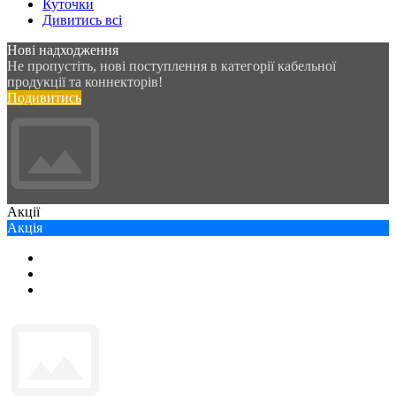
Куточки
Дивитись всі
Нові надходження
Не пропустіть, нові поступлення в категорії кабельної
продукції та коннекторів!
Подивитись
Акції
Акція