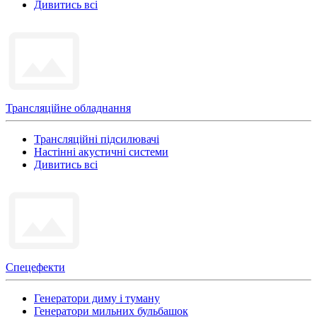
Дивитись всі
Трансляційне обладнання
Трансляційні підсилювачі
Настінні акустичні системи
Дивитись всі
Спецефекти
Генератори диму і туману
Генератори мильних бульбашок