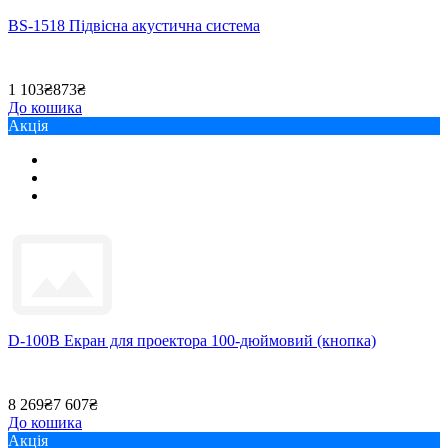
BS-1518 Підвісна акустична система
1 103₴
873₴
До кошика
Акція
D-100B Екран для проектора 100-дюймовий (кнопка)
8 269₴
7 607₴
До кошика
Акція