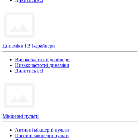
Дивитись всі
Динаміки і ВЧ-драйвери
Високочастотні драйвери
Низькочастотні динаміки
Дивитись всі
Мікшерні пульти
Активні мікшерні пульти
Пасивні мікшерні пульти