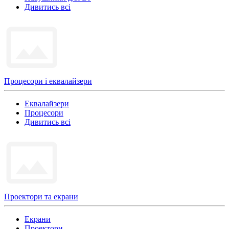
Дивитись всі
Процесори і еквалайзери
Еквалайзери
Процесори
Дивитись всі
Проектори та екрани
Екрани
Проектори