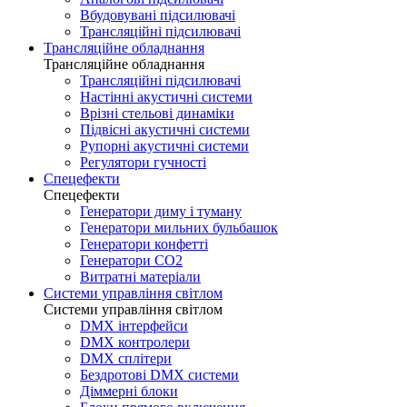
Вбудовувані підсилювачі
Трансляційні підсилювачі
Трансляційне обладнання
Трансляційне обладнання
Трансляційні підсилювачі
Настінні акустичні системи
Врізні стельові динаміки
Підвісні акустичні системи
Рупорні акустичні системи
Регулятори гучності
Спецефекти
Спецефекти
Генератори диму і туману
Генератори мильних бульбашок
Генератори конфетті
Генератори CO2
Витратні матеріали
Системи управління світлом
Системи управління світлом
DMX інтерфейси
DMX контролери
DMX сплітери
Бездротові DMX системи
Діммерні блоки