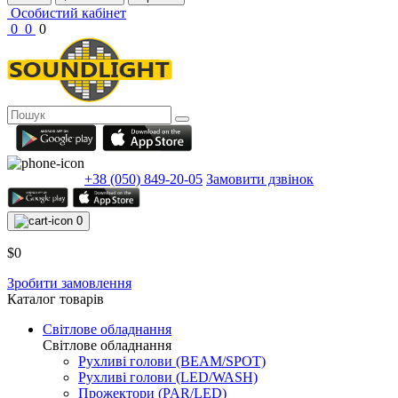
Особистий кабінет
0
0
0
+38 (050) 849-20-05
Замовити дзвінок
0
$0
Зробити замовлення
Каталог товарів
Світлове обладнання
Світлове обладнання
Рухливі голови (BEAM/SPOT)
Рухливі голови (LED/WASH)
Прожектори (PAR/LED)