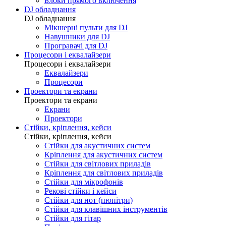
Блоки прямого включення
DJ обладнання
DJ обладнання
Мікшерні пульти для DJ
Навушники для DJ
Програвачі для DJ
Процесори і еквалайзери
Процесори і еквалайзери
Еквалайзери
Процесори
Проектори та екрани
Проектори та екрани
Екрани
Проектори
Стійки, кріплення, кейси
Стійки, кріплення, кейси
Стійки для акустичних систем
Кріплення для акустичних систем
Стійки для світлових приладів
Кріплення для світлових приладів
Стійки для мікрофонів
Рекові стійки і кейси
Стійки для нот (пюпітри)
Стійки для клавішних інструментів
Стійки для гітар