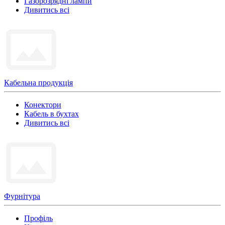
Газорозрядні лампи
Дивитись всі
Кабельна продукція
Конектори
Кабель в бухтах
Дивитись всі
Фурнітура
Профіль