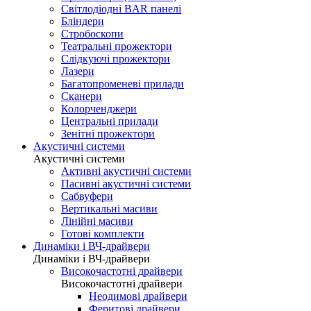
Світлодіодні BAR панелі
Бліндери
Стробоскопи
Театральні прожектори
Слідкуючі прожектори
Лазери
Багатопроменеві прилади
Сканери
Колорченджери
Центральні прилади
Зенітні прожектори
Акустичні системи
Акустичні системи
Активні акустичні системи
Пасивні акустичні системи
Сабвуфери
Вертикальні масиви
Лінійні масиви
Готові комплекти
Динаміки і ВЧ-драйвери
Динаміки і ВЧ-драйвери
Високочастотні драйвери
Високочастотні драйвери
Неодимові драйвери
Феритові драйвери