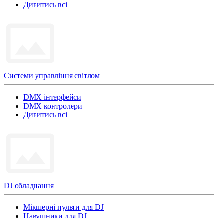
Дивитись всі
Системи управління світлом
DMX інтерфейси
DMX контролери
Дивитись всі
DJ обладнання
Мікшерні пульти для DJ
Навушники для DJ