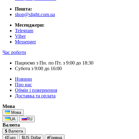
Пошта:
shop@slight.com.ua
Месенджери:
Telegram
Viber
Messenger
Час роботи
Пацюємо з Пн. по Пт. з 9:00 до 18:30
Субота з 9:00 до 16:00
Новини
Про нас
Обмін і повернення
Доставка та оплата
Мова
Мова
UA
RU
Валюта
$
Валюта
€Euro
$US Dollar
₴Гривна