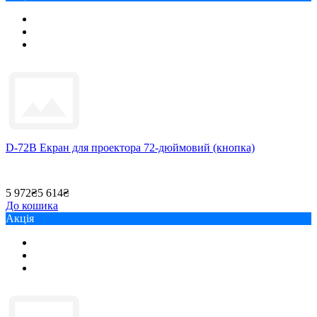
D-72B Екран для проектора 72-дюймовий (кнопка)
5 972₴
5 614₴
До кошика
Акція