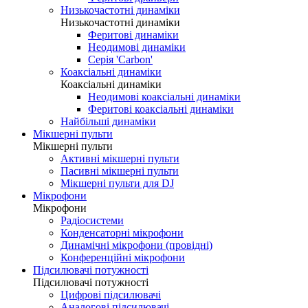
Низькочастотні динаміки
Низькочастотні динаміки
Феритові динаміки
Неодимові динаміки
Серія 'Carbon'
Коаксіальні динаміки
Коаксіальні динаміки
Неодимові коаксіальні динаміки
Феритові коаксіальні динаміки
Найбільші динаміки
Мікшерні пульти
Мікшерні пульти
Активні мікшерні пульти
Пасивні мікшерні пульти
Мікшерні пульти для DJ
Мікрофони
Мікрофони
Радіосистеми
Конденсаторні мікрофони
Динамічні мікрофони (провідні)
Конференційні мікрофони
Підсилювачі потужності
Підсилювачі потужності
Цифрові підсилювачі
Аналогові підсилювачі