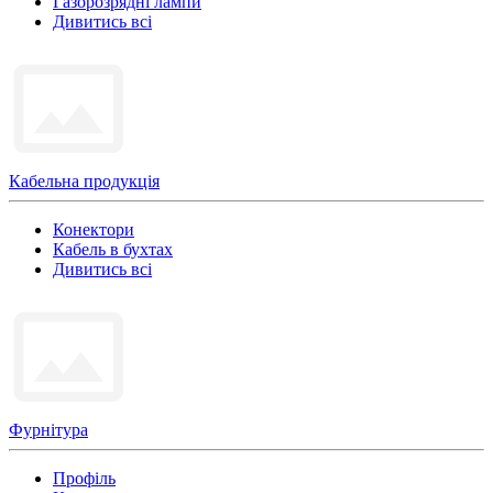
Газорозрядні лампи
Дивитись всі
Кабельна продукція
Конектори
Кабель в бухтах
Дивитись всі
Фурнітура
Профіль