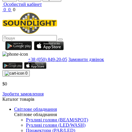
Особистий кабінет
0
0
0
+38 (050) 849-20-05
Замовити дзвінок
0
$0
Зробити замовлення
Каталог товарів
Світлове обладнання
Світлове обладнання
Рухливі голови (BEAM/SPOT)
Рухливі голови (LED/WASH)
Прожектори (PAR/LED)