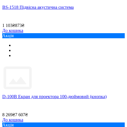
BS-1518 Підвісна акустична система
1 103₴
873₴
До кошика
Акція
D-100B Екран для проектора 100-дюймовий (кнопка)
8 269₴
7 607₴
До кошика
Акція