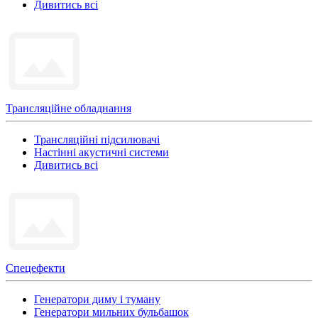
Дивитись всі
Трансляційне обладнання
Трансляційні підсилювачі
Настінні акустичні системи
Дивитись всі
Спецефекти
Генератори диму і туману
Генератори мильних бульбашок