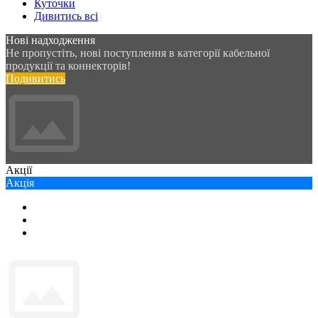
Куточки
Дивитись всі
Нові надходження
Не пропустіть, нові поступлення в категорії кабельної
продукції та коннекторів!
Подивитись
Акції
Акція