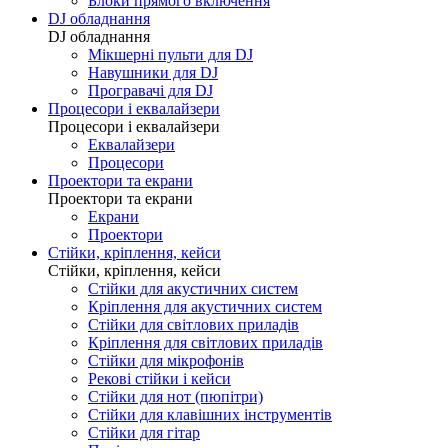
Блоки прямого включення
DJ обладнання
DJ обладнання
Мікшерні пульти для DJ
Навушники для DJ
Програвачі для DJ
Процесори і еквалайзери
Процесори і еквалайзери
Еквалайзери
Процесори
Проектори та екрани
Проектори та екрани
Екрани
Проектори
Стійки, кріплення, кейси
Стійки, кріплення, кейси
Стійки для акустичних систем
Кріплення для акустичних систем
Стійки для світлових приладів
Кріплення для світлових приладів
Стійки для мікрофонів
Рекові стійки і кейси
Стійки для нот (пюпітри)
Стійки для клавішних інструментів
Стійки для гітар