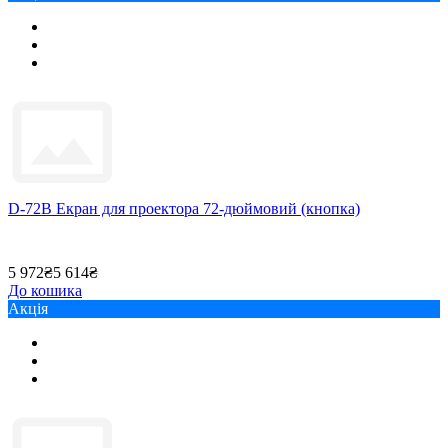
D-72B Екран для проектора 72-дюймовий (кнопка)
5 972₴
5 614₴
До кошика
Акція