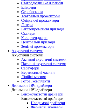
Світлодіодні BAR панелі
Бліндери
Стробоскопи
Театральні прожектори
Слідкуючі прожектори
Лазери
Багатопроменеві прилади
Сканери
Колорченджери
Центральні прилади
Зенітні прожектори
Акустичні системи
Акустичні системи
Активні акустичні системи
Пасивні акустичні системи
Сабвуфери
Вертикальні масиви
Лінійні масиви
Готові комплекти
Динаміки і ВЧ-драйвери
Динаміки і ВЧ-драйвери
Високочастотні драйвери
Високочастотні драйвери
Неодимові драйвери
Феритові драйвери