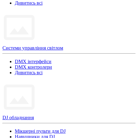
Дивитись всі
Системи управління світлом
DMX інтерфейси
DMX контролери
Дивитись всі
DJ обладнання
Мікшерні пульти для DJ
Навушники для DJ