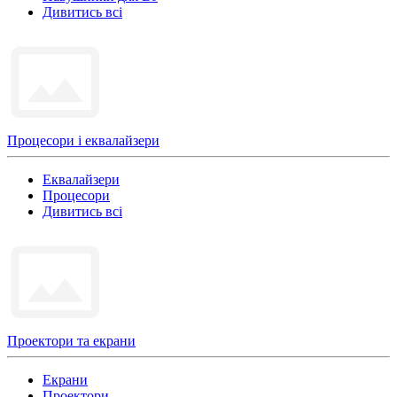
Дивитись всі
Процесори і еквалайзери
Еквалайзери
Процесори
Дивитись всі
Проектори та екрани
Екрани
Проектори