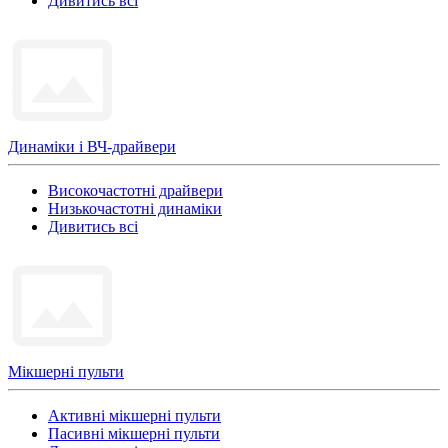
Дивитись всі
Динаміки і ВЧ-драйвери
Високочастотні драйвери
Низькочастотні динаміки
Дивитись всі
Мікшерні пульти
Активні мікшерні пульти
Пасивні мікшерні пульти