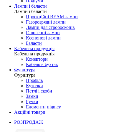
Подіуми
Лампи і баласти
Лампи і баласти
Проекційні BEAM лампи
Газорозрядні лампи
Лампи для стробоскопів
Галогенні лампи
Ксенонові лампи
Баласти
Кабельна продукція
Кабельна продукція
Конектори
Кабель в бухтах
Фурнітура
Фурнітура
Профіль
Куточки
Петлі і скоби
Замки
Ручки
Елементи підвісу
Акційні товари
РОЗПРОДАЖ