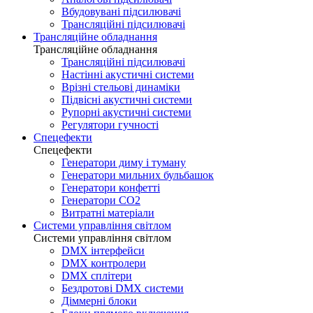
Вбудовувані підсилювачі
Трансляційні підсилювачі
Трансляційне обладнання
Трансляційне обладнання
Трансляційні підсилювачі
Настінні акустичні системи
Врізні стельові динаміки
Підвісні акустичні системи
Рупорні акустичні системи
Регулятори гучності
Спецефекти
Спецефекти
Генератори диму і туману
Генератори мильних бульбашок
Генератори конфетті
Генератори CO2
Витратні матеріали
Системи управління світлом
Системи управління світлом
DMX інтерфейси
DMX контролери
DMX сплітери
Бездротові DMX системи
Діммерні блоки