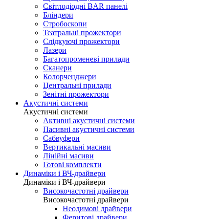
Світлодіодні BAR панелі
Бліндери
Стробоскопи
Театральні прожектори
Слідкуючі прожектори
Лазери
Багатопроменеві прилади
Сканери
Колорченджери
Центральні прилади
Зенітні прожектори
Акустичні системи
Акустичні системи
Активні акустичні системи
Пасивні акустичні системи
Сабвуфери
Вертикальні масиви
Лінійні масиви
Готові комплекти
Динаміки і ВЧ-драйвери
Динаміки і ВЧ-драйвери
Високочастотні драйвери
Високочастотні драйвери
Неодимові драйвери
Феритові драйвери