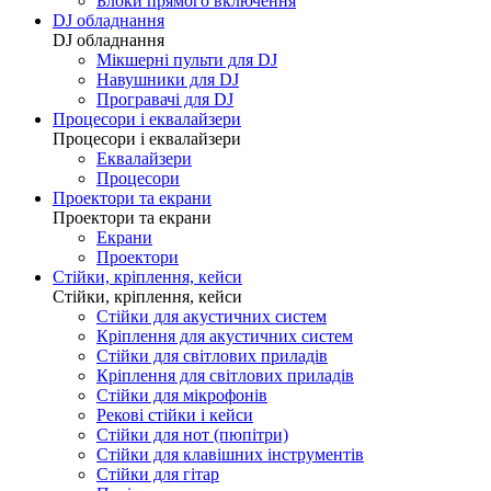
Блоки прямого включення
DJ обладнання
DJ обладнання
Мікшерні пульти для DJ
Навушники для DJ
Програвачі для DJ
Процесори і еквалайзери
Процесори і еквалайзери
Еквалайзери
Процесори
Проектори та екрани
Проектори та екрани
Екрани
Проектори
Стійки, кріплення, кейси
Стійки, кріплення, кейси
Стійки для акустичних систем
Кріплення для акустичних систем
Стійки для світлових приладів
Кріплення для світлових приладів
Стійки для мікрофонів
Рекові стійки і кейси
Стійки для нот (пюпітри)
Стійки для клавішних інструментів
Стійки для гітар