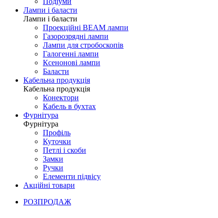
Подіуми
Лампи і баласти
Лампи і баласти
Проекційні BEAM лампи
Газорозрядні лампи
Лампи для стробоскопів
Галогенні лампи
Ксенонові лампи
Баласти
Кабельна продукція
Кабельна продукція
Конектори
Кабель в бухтах
Фурнітура
Фурнітура
Профіль
Куточки
Петлі і скоби
Замки
Ручки
Елементи підвісу
Акційні товари
РОЗПРОДАЖ