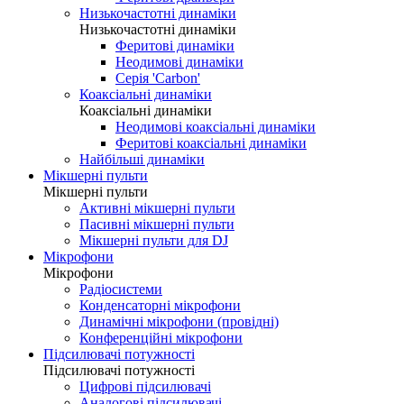
Низькочастотні динаміки
Низькочастотні динаміки
Феритові динаміки
Неодимові динаміки
Серія 'Carbon'
Коаксіальні динаміки
Коаксіальні динаміки
Неодимові коаксіальні динаміки
Феритові коаксіальні динаміки
Найбільші динаміки
Мікшерні пульти
Мікшерні пульти
Активні мікшерні пульти
Пасивні мікшерні пульти
Мікшерні пульти для DJ
Мікрофони
Мікрофони
Радіосистеми
Конденсаторні мікрофони
Динамічні мікрофони (провідні)
Конференційні мікрофони
Підсилювачі потужності
Підсилювачі потужності
Цифрові підсилювачі
Аналогові підсилювачі