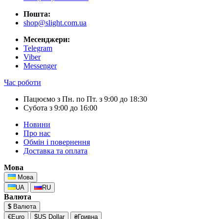
Пошта:
shop@slight.com.ua
Месенджери:
Telegram
Viber
Messenger
Час роботи
Пацюємо з Пн. по Пт. з 9:00 до 18:30
Субота з 9:00 до 16:00
Новини
Про нас
Обмін і повернення
Доставка та оплата
Мова
Мова
UA
RU
Валюта
$
Валюта
€Euro
$US Dollar
₴Гривна