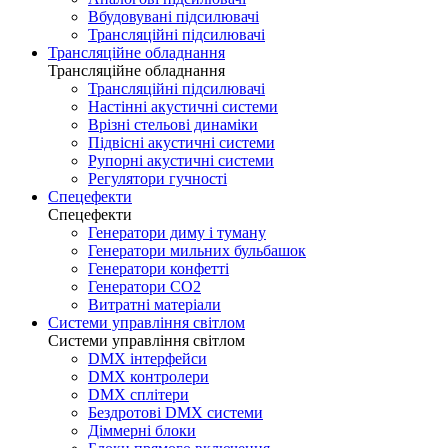
Вбудовувані підсилювачі
Трансляційні підсилювачі
Трансляційне обладнання
Трансляційне обладнання
Трансляційні підсилювачі
Настінні акустичні системи
Врізні стельові динаміки
Підвісні акустичні системи
Рупорні акустичні системи
Регулятори гучності
Спецефекти
Спецефекти
Генератори диму і туману
Генератори мильних бульбашок
Генератори конфетті
Генератори CO2
Витратні матеріали
Системи управління світлом
Системи управління світлом
DMX інтерфейси
DMX контролери
DMX сплітери
Бездротові DMX системи
Діммерні блоки