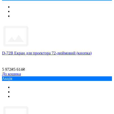
D-72B Екран для проектора 72-дюймовий (кнопка)
5 972₴
5 614₴
До кошика
Акція