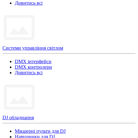
Дивитись всі
Системи управління світлом
DMX інтерфейси
DMX контролери
Дивитись всі
DJ обладнання
Мікшерні пульти для DJ
Навушники для DJ