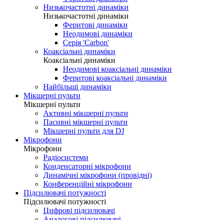
Низькочастотні динаміки
Низькочастотні динаміки
Феритові динаміки
Неодимові динаміки
Серія 'Carbon'
Коаксіальні динаміки
Коаксіальні динаміки
Неодимові коаксіальні динаміки
Феритові коаксіальні динаміки
Найбільші динаміки
Мікшерні пульти
Мікшерні пульти
Активні мікшерні пульти
Пасивні мікшерні пульти
Мікшерні пульти для DJ
Мікрофони
Мікрофони
Радіосистеми
Конденсаторні мікрофони
Динамічні мікрофони (провідні)
Конференційні мікрофони
Підсилювачі потужності
Підсилювачі потужності
Цифрові підсилювачі
Аналогові підсилювачі