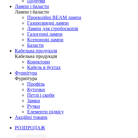
Подіуми
Лампи і баласти
Лампи і баласти
Проекційні BEAM лампи
Газорозрядні лампи
Лампи для стробоскопів
Галогенні лампи
Ксенонові лампи
Баласти
Кабельна продукція
Кабельна продукція
Конектори
Кабель в бухтах
Фурнітура
Фурнітура
Профіль
Куточки
Петлі і скоби
Замки
Ручки
Елементи підвісу
Акційні товари
РОЗПРОДАЖ