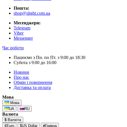
Пошта:
shop@slight.com.ua
Месенджери:
Telegram
Viber
Messenger
Час роботи
Пацюємо з Пн. по Пт. з 9:00 до 18:30
Субота з 9:00 до 16:00
Новини
Про нас
Обмін і повернення
Доставка та оплата
Мова
Мова
UA
RU
Валюта
$
Валюта
€Euro
$US Dollar
₴Гривна