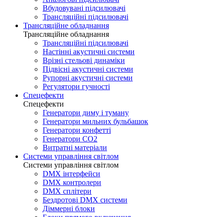
Вбудовувані підсилювачі
Трансляційні підсилювачі
Трансляційне обладнання
Трансляційне обладнання
Трансляційні підсилювачі
Настінні акустичні системи
Врізні стельові динаміки
Підвісні акустичні системи
Рупорні акустичні системи
Регулятори гучності
Спецефекти
Спецефекти
Генератори диму і туману
Генератори мильних бульбашок
Генератори конфетті
Генератори CO2
Витратні матеріали
Системи управління світлом
Системи управління світлом
DMX інтерфейси
DMX контролери
DMX сплітери
Бездротові DMX системи
Діммерні блоки