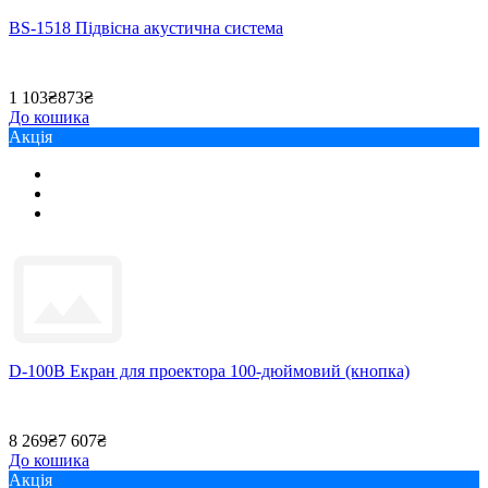
BS-1518 Підвісна акустична система
1 103₴
873₴
До кошика
Акція
D-100B Екран для проектора 100-дюймовий (кнопка)
8 269₴
7 607₴
До кошика
Акція