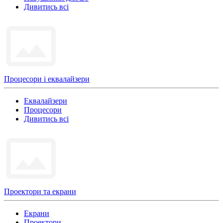
Дивитись всі
Процесори і еквалайзери
Еквалайзери
Процесори
Дивитись всі
Проектори та екрани
Екрани
Проектори