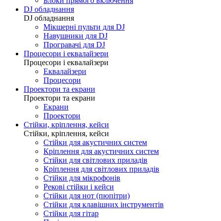
Блоки прямого включення
DJ обладнання
DJ обладнання
Мікшерні пульти для DJ
Навушники для DJ
Програвачі для DJ
Процесори і еквалайзери
Процесори і еквалайзери
Еквалайзери
Процесори
Проектори та екрани
Проектори та екрани
Екрани
Проектори
Стійки, кріплення, кейси
Стійки, кріплення, кейси
Стійки для акустичних систем
Кріплення для акустичних систем
Стійки для світлових приладів
Кріплення для світлових приладів
Стійки для мікрофонів
Рекові стійки і кейси
Стійки для нот (пюпітри)
Стійки для клавішних інструментів
Стійки для гітар