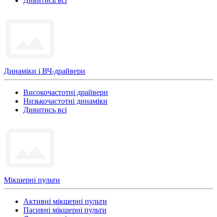
Дивитись всі
Динаміки і ВЧ-драйвери
Високочастотні драйвери
Низькочастотні динаміки
Дивитись всі
Мікшерні пульти
Активні мікшерні пульти
Пасивні мікшерні пульти