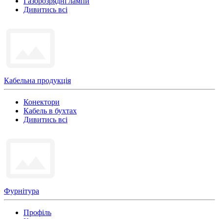
Газорозрядні лампи
Дивитись всі
Кабельна продукція
Конектори
Кабель в бухтах
Дивитись всі
Фурнітура
Профіль