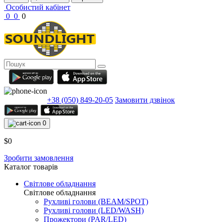
Особистий кабінет
0
0
0
+38 (050) 849-20-05
Замовити дзвінок
0
$0
Зробити замовлення
Каталог товарів
Світлове обладнання
Світлове обладнання
Рухливі голови (BEAM/SPOT)
Рухливі голови (LED/WASH)
Прожектори (PAR/LED)