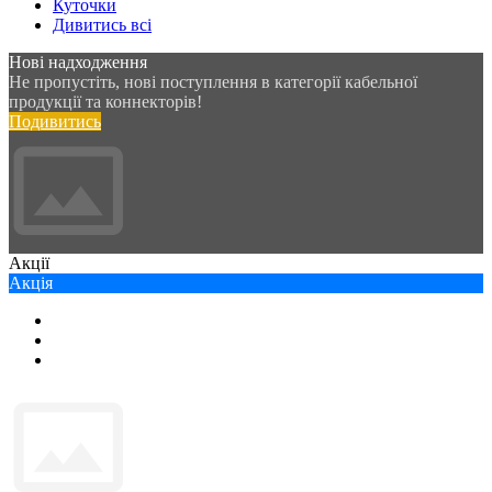
Куточки
Дивитись всі
Нові надходження
Не пропустіть, нові поступлення в категорії кабельної
продукції та коннекторів!
Подивитись
Акції
Акція