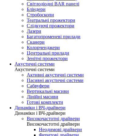
Світлодіодні BAR панелі
Бліндери
Стробоскопи
Театральні прожектори
Слідкуючі прожектори
Лазери
Багатопроменеві прилади
Сканери
Колорченджери
Центральні прилади
Зенітні прожектори
Акустичні системи
Акустичні системи
Активні акустичні системи
Пасивні акустичні системи
Сабвуфери
Вертикальні масиви
Лінійні масиви
Готові комплекти
Динаміки і ВЧ-драйвери
Динаміки і ВЧ-драйвери
Високочастотні драйвери
Високочастотні драйвери
Неодимові драйвери
Феритові драйвери