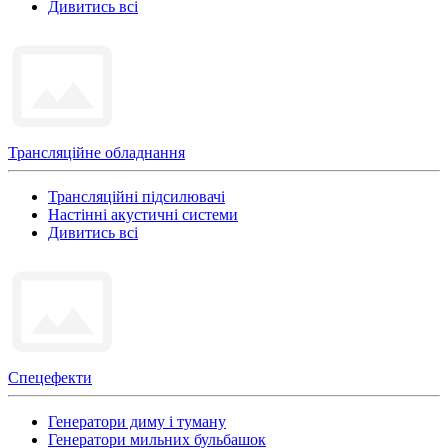
Дивитись всі
Трансляційне обладнання
Трансляційні підсилювачі
Настінні акустичні системи
Дивитись всі
Спецефекти
Генератори диму і туману
Генератори мильних бульбашок