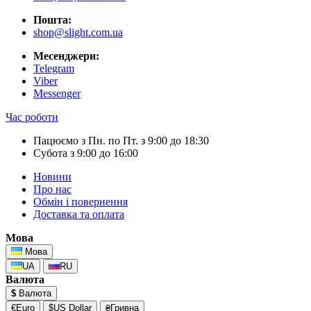
Пошта:
shop@slight.com.ua
Месенджери:
Telegram
Viber
Messenger
Час роботи
Пацюємо з Пн. по Пт. з 9:00 до 18:30
Субота з 9:00 до 16:00
Новини
Про нас
Обмін і повернення
Доставка та оплата
Мова
Мова
UA
RU
Валюта
$
Валюта
€Euro
$US Dollar
₴Гривна