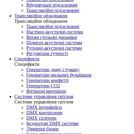
Вбудовувані підсилювачі
Трансляційні підсилювачі
Трансляційне обладнання
Трансляційне обладнання
Трансляційні підсилювачі
Настінні акустичні системи
Врізні стельові динаміки
Підвісні акустичні системи
Рупорні акустичні системи
Регулятори гучності
Спецефекти
Спецефекти
Генератори диму і туману
Генератори мильних бульбашок
Генератори конфетті
Генератори CO2
Витратні матеріали
Системи управління світлом
Системи управління світлом
DMX інтерфейси
DMX контролери
DMX сплітери
Бездротові DMX системи
Діммерні блоки