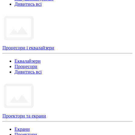
Дивитись всі
Процесори і еквалайзери
Еквалайзери
Процесори
Дивитись всі
Проектори та екрани
Екрани
Проектори