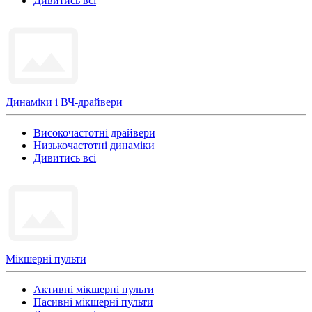
Дивитись всі
Динаміки і ВЧ-драйвери
Високочастотні драйвери
Низькочастотні динаміки
Дивитись всі
Мікшерні пульти
Активні мікшерні пульти
Пасивні мікшерні пульти