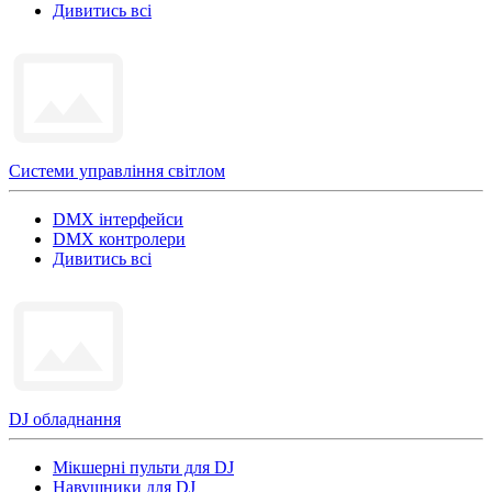
Дивитись всі
Системи управління світлом
DMX інтерфейси
DMX контролери
Дивитись всі
DJ обладнання
Мікшерні пульти для DJ
Навушники для DJ