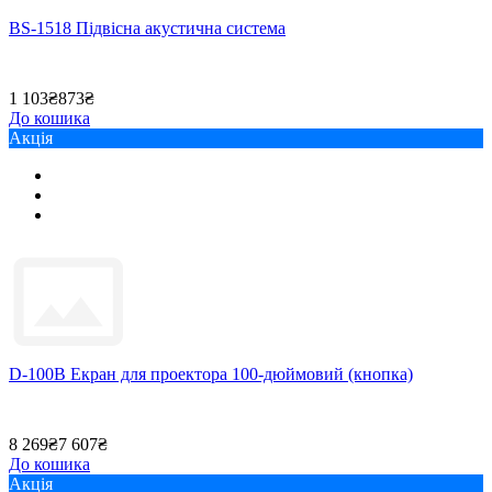
BS-1518 Підвісна акустична система
1 103₴
873₴
До кошика
Акція
D-100B Екран для проектора 100-дюймовий (кнопка)
8 269₴
7 607₴
До кошика
Акція