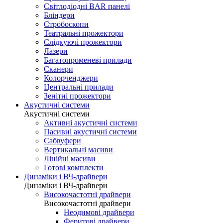
Світлодіодні BAR панелі
Бліндери
Стробоскопи
Театральні прожектори
Слідкуючі прожектори
Лазери
Багатопроменеві прилади
Сканери
Колорченджери
Центральні прилади
Зенітні прожектори
Акустичні системи
Акустичні системи
Активні акустичні системи
Пасивні акустичні системи
Сабвуфери
Вертикальні масиви
Лінійні масиви
Готові комплекти
Динаміки і ВЧ-драйвери
Динаміки і ВЧ-драйвери
Високочастотні драйвери
Високочастотні драйвери
Неодимові драйвери
Феритові драйвери