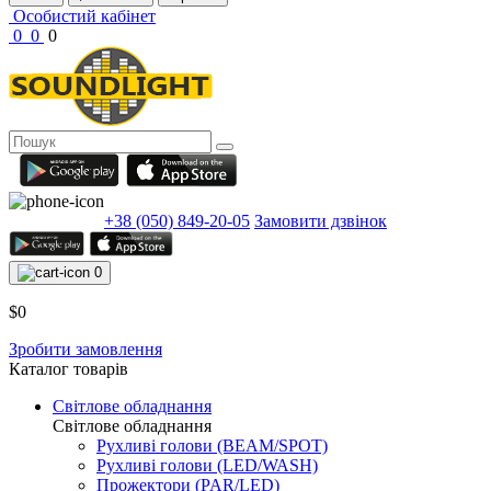
Особистий кабінет
0
0
0
+38 (050) 849-20-05
Замовити дзвінок
0
$0
Зробити замовлення
Каталог товарів
Світлове обладнання
Світлове обладнання
Рухливі голови (BEAM/SPOT)
Рухливі голови (LED/WASH)
Прожектори (PAR/LED)