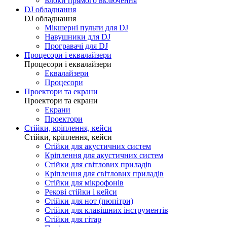
Блоки прямого включення
DJ обладнання
DJ обладнання
Мікшерні пульти для DJ
Навушники для DJ
Програвачі для DJ
Процесори і еквалайзери
Процесори і еквалайзери
Еквалайзери
Процесори
Проектори та екрани
Проектори та екрани
Екрани
Проектори
Стійки, кріплення, кейси
Стійки, кріплення, кейси
Стійки для акустичних систем
Кріплення для акустичних систем
Стійки для світлових приладів
Кріплення для світлових приладів
Стійки для мікрофонів
Рекові стійки і кейси
Стійки для нот (пюпітри)
Стійки для клавішних інструментів
Стійки для гітар