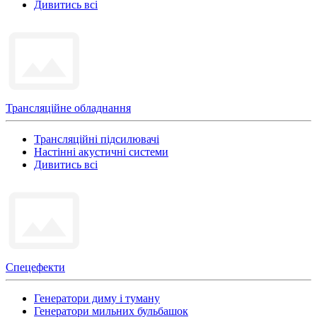
Дивитись всі
Трансляційне обладнання
Трансляційні підсилювачі
Настінні акустичні системи
Дивитись всі
Спецефекти
Генератори диму і туману
Генератори мильних бульбашок