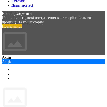
Куточки
Дивитись всі
Нові надходження
Не пропустіть, нові поступлення в категорії кабельної
продукції та коннекторів!
Подивитись
Акції
Акція