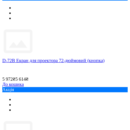
D-72B Екран для проектора 72-дюймовий (кнопка)
5 972₴
5 614₴
До кошика
Акція