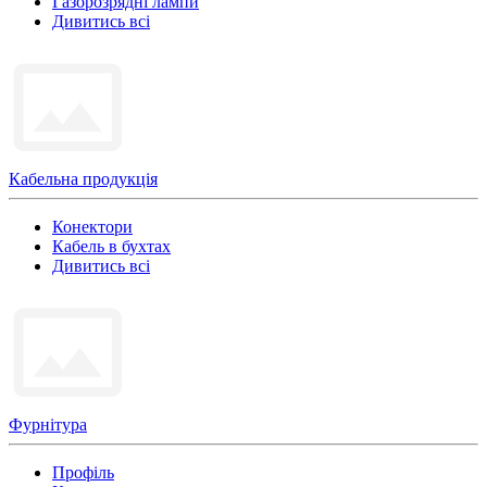
Газорозрядні лампи
Дивитись всі
Кабельна продукція
Конектори
Кабель в бухтах
Дивитись всі
Фурнітура
Профіль