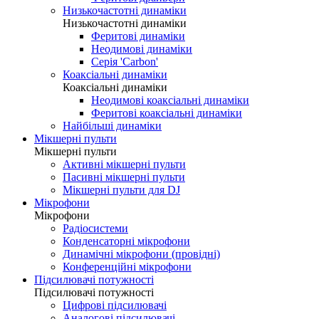
Низькочастотні динаміки
Низькочастотні динаміки
Феритові динаміки
Неодимові динаміки
Серія 'Carbon'
Коаксіальні динаміки
Коаксіальні динаміки
Неодимові коаксіальні динаміки
Феритові коаксіальні динаміки
Найбільші динаміки
Мікшерні пульти
Мікшерні пульти
Активні мікшерні пульти
Пасивні мікшерні пульти
Мікшерні пульти для DJ
Мікрофони
Мікрофони
Радіосистеми
Конденсаторні мікрофони
Динамічні мікрофони (провідні)
Конференційні мікрофони
Підсилювачі потужності
Підсилювачі потужності
Цифрові підсилювачі
Аналогові підсилювачі