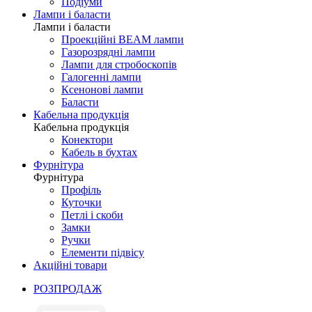
Подіуми
Лампи і баласти
Лампи і баласти
Проекційні BEAM лампи
Газорозрядні лампи
Лампи для стробоскопів
Галогенні лампи
Ксенонові лампи
Баласти
Кабельна продукція
Кабельна продукція
Конектори
Кабель в бухтах
Фурнітура
Фурнітура
Профіль
Куточки
Петлі і скоби
Замки
Ручки
Елементи підвісу
Акційні товари
РОЗПРОДАЖ