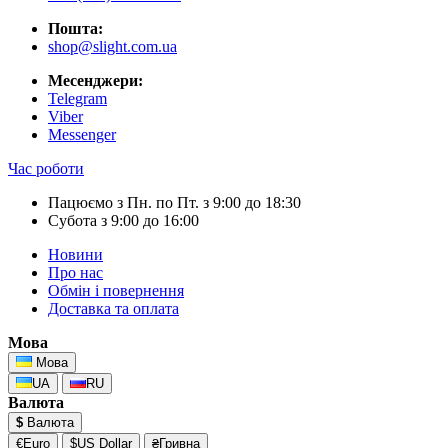
Пошта:
shop@slight.com.ua
Месенджери:
Telegram
Viber
Messenger
Час роботи
Пацюємо з Пн. по Пт. з 9:00 до 18:30
Субота з 9:00 до 16:00
Новини
Про нас
Обмін і повернення
Доставка та оплата
Мова
Мова
UA
RU
Валюта
$
Валюта
€Euro
$US Dollar
₴Гривна