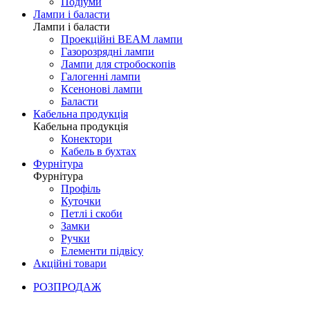
Подіуми
Лампи і баласти
Лампи і баласти
Проекційні BEAM лампи
Газорозрядні лампи
Лампи для стробоскопів
Галогенні лампи
Ксенонові лампи
Баласти
Кабельна продукція
Кабельна продукція
Конектори
Кабель в бухтах
Фурнітура
Фурнітура
Профіль
Куточки
Петлі і скоби
Замки
Ручки
Елементи підвісу
Акційні товари
РОЗПРОДАЖ