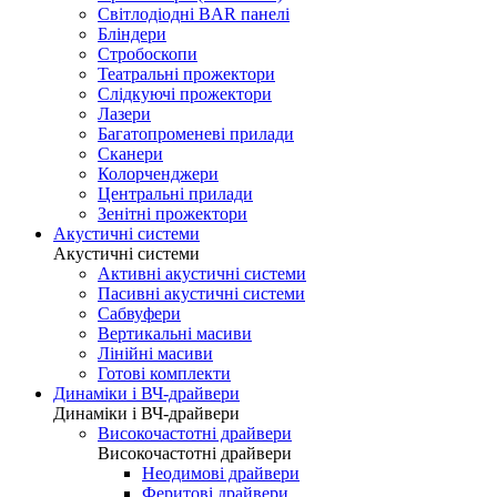
Світлодіодні BAR панелі
Бліндери
Стробоскопи
Театральні прожектори
Слідкуючі прожектори
Лазери
Багатопроменеві прилади
Сканери
Колорченджери
Центральні прилади
Зенітні прожектори
Акустичні системи
Акустичні системи
Активні акустичні системи
Пасивні акустичні системи
Сабвуфери
Вертикальні масиви
Лінійні масиви
Готові комплекти
Динаміки і ВЧ-драйвери
Динаміки і ВЧ-драйвери
Високочастотні драйвери
Високочастотні драйвери
Неодимові драйвери
Феритові драйвери