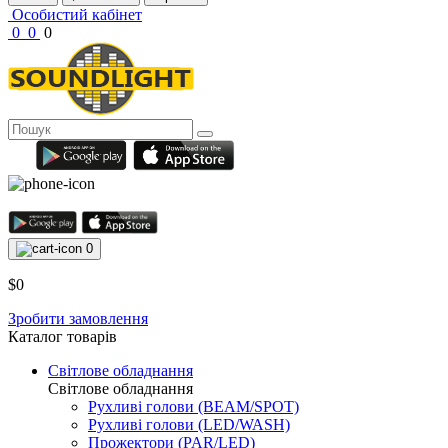
Особистий кабінет
0
0
0
0
$0
Зробити замовлення
Каталог товарів
Світлове обладнання
Світлове обладнання
Рухливі голови (BEAM/SPOT)
Рухливі голови (LED/WASH)
Прожектори (PAR/LED)