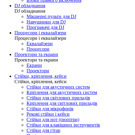
Блоки прямого включення
DJ обладнання
DJ обладнання
Мікшерні пульти для DJ
Навушники для DJ
Програвачі для DJ
Процесори і еквалайзери
Процесори і еквалайзери
Еквалайзери
Процесори
Проектори та екрани
Проектори та екрани
Екрани
Проектори
Стійки, кріплення, кейси
Стійки, кріплення, кейси
Стійки для акустичних систем
Кріплення для акустичних систем
Стійки для світлових приладів
Кріплення для світлових приладів
Стійки для мікрофонів
Рекові стійки і кейси
Стійки для нот (пюпітри)
Стійки для клавішних інструментів
Стійки для гітар