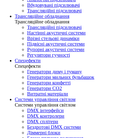
Вбудовувані підсилювачі
Трансляційні підсилювачі
Трансляційне обладнання
Трансляційне обладнання
Трансляційні підсилювачі
Настінні акустичні системи
Врізні стельові динаміки
Підвісні акустичні системи
Рупорні акустичні системи
Регулятори гучності
Спецефекти
Спецефекти
Генератори диму і туману
Генератори мильних бульбашок
Генератори конфетті
Генератори CO2
Витратні матеріали
Системи управління світлом
Системи управління світлом
DMX інтерфейси
DMX контролери
DMX сплітери
Бездротові DMX системи
Діммерні блоки