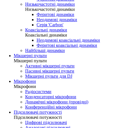
Низькочастотні динаміки
Низькочастотні динаміки
Феритові динаміки
Неодимові динаміки
Серія 'Carbon'
Коаксіальні динаміки
Коаксіальні динаміки
Неодимові коаксіальні динаміки
Феритові коаксіальні динаміки
Найбільші динаміки
Мікшерні пульти
Мікшерні пульти
Активні мікшерні пульти
Пасивні мікшерні пульти
Мікшерні пульти для DJ
Мікрофони
Мікрофони
Радіосистеми
Конденсаторні мікрофони
Динамічні мікрофони (провідні)
Конференційні мікрофони
Підсилювачі потужності
Підсилювачі потужності
Цифрові підсилювачі
Аналогові підсилювачі