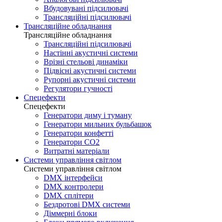
Вбудовувані підсилювачі
Трансляційні підсилювачі
Трансляційне обладнання
Трансляційне обладнання
Трансляційні підсилювачі
Настінні акустичні системи
Врізні стельові динаміки
Підвісні акустичні системи
Рупорні акустичні системи
Регулятори гучності
Спецефекти
Спецефекти
Генератори диму і туману
Генератори мильних бульбашок
Генератори конфетті
Генератори CO2
Витратні матеріали
Системи управління світлом
Системи управління світлом
DMX інтерфейси
DMX контролери
DMX сплітери
Бездротові DMX системи
Діммерні блоки