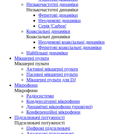
Низькочастотні динаміки
Низькочастотні динаміки
Феритові динаміки
Неодимові динаміки
Серія 'Carbon'
Коаксіальні динаміки
Коаксіальні динаміки
Неодимові коаксіальні динаміки
Феритові коаксіальні динаміки
Найбільші динаміки
Мікшерні пульти
Мікшерні пульти
Активні мікшерні пульти
Пасивні мікшерні пульти
Мікшерні пульти для DJ
Мікрофони
Мікрофони
Радіосистеми
Конденсаторні мікрофони
Динамічні мікрофони (провідні)
Конференційні мікрофони
Підсилювачі потужності
Підсилювачі потужності
Цифрові підсилювачі
Аналогові підсилювачі