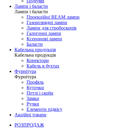
Подіуми
Лампи і баласти
Лампи і баласти
Проекційні BEAM лампи
Газорозрядні лампи
Лампи для стробоскопів
Галогенні лампи
Ксенонові лампи
Баласти
Кабельна продукція
Кабельна продукція
Конектори
Кабель в бухтах
Фурнітура
Фурнітура
Профіль
Куточки
Петлі і скоби
Замки
Ручки
Елементи підвісу
Акційні товари
РОЗПРОДАЖ