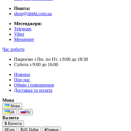
Пошта:
shop@slight.com.ua
Месенджери:
Telegram
Viber
Messenger
Час роботи
Пацюємо з Пн. по Пт. з 9:00 до 18:30
Субота з 9:00 до 16:00
Новини
Про нас
Обмін і повернення
Доставка та оплата
Мова
Мова
UA
RU
Валюта
$
Валюта
€Euro
$US Dollar
₴Гривна