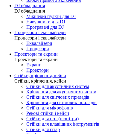
Блоки прямого включення
DJ обладнання
DJ обладнання
Мікшерні пульти для DJ
Навушники для DJ
Програвачі для DJ
Процесори і еквалайзери
Процесори і еквалайзери
Еквалайзери
Процесори
Проектори та екрани
Проектори та екрани
Екрани
Проектори
Стійки, кріплення, кейси
Стійки, кріплення, кейси
Стійки для акустичних систем
Кріплення для акустичних систем
Стійки для світлових приладів
Кріплення для світлових приладів
Стійки для мікрофонів
Рекові стійки і кейси
Стійки для нот (пюпітри)
Стійки для клавішних інструментів
Стійки для гітар