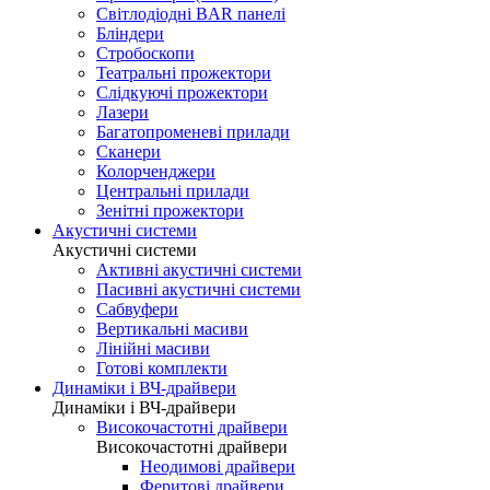
Світлодіодні BAR панелі
Бліндери
Стробоскопи
Театральні прожектори
Слідкуючі прожектори
Лазери
Багатопроменеві прилади
Сканери
Колорченджери
Центральні прилади
Зенітні прожектори
Акустичні системи
Акустичні системи
Активні акустичні системи
Пасивні акустичні системи
Сабвуфери
Вертикальні масиви
Лінійні масиви
Готові комплекти
Динаміки і ВЧ-драйвери
Динаміки і ВЧ-драйвери
Високочастотні драйвери
Високочастотні драйвери
Неодимові драйвери
Феритові драйвери