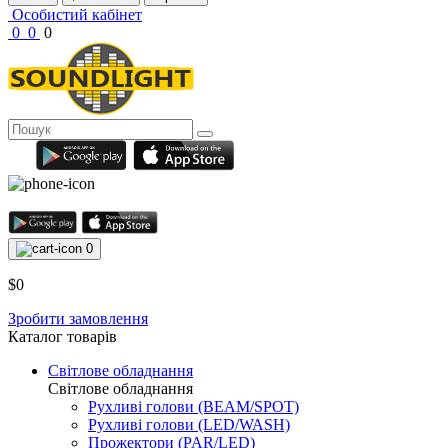
Особистий кабінет
0
0
0
0
$0
Зробити замовлення
Каталог товарів
Світлове обладнання
Світлове обладнання
Рухливі голови (BEAM/SPOT)
Рухливі голови (LED/WASH)
Прожектори (PAR/LED)