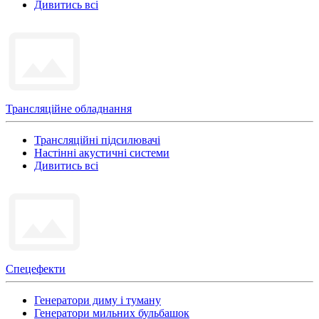
Дивитись всі
Трансляційне обладнання
Трансляційні підсилювачі
Настінні акустичні системи
Дивитись всі
Спецефекти
Генератори диму і туману
Генератори мильних бульбашок