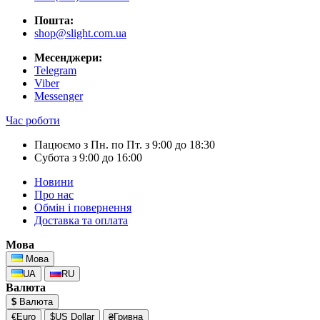
Пошта:
shop@slight.com.ua
Месенджери:
Telegram
Viber
Messenger
Час роботи
Пацюємо з Пн. по Пт. з 9:00 до 18:30
Субота з 9:00 до 16:00
Новини
Про нас
Обмін і повернення
Доставка та оплата
Мова
Мова
UA
RU
Валюта
$
Валюта
€Euro
$US Dollar
₴Гривна