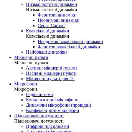
Низькочастотні динаміки
Низькочастотні динаміки
Феритові динаміки
Неодимові динаміки
Серія 'Carbon'
Коаксіальні динаміки
Коаксіальні динаміки
Неодимові коаксіальні динаміки
Феритові коаксіальні динаміки
Найбільші динаміки
Мікшерні пульти
Мікшерні пульти
Активні мікшерні пульти
Пасивні мікшерні пульти
Мікшерні пульти для DJ
Мікрофони
Мікрофони
Радіосистеми
Конденсаторні мікрофони
Динамічні мікрофони (провідні)
Конференційні мікрофони
Підсилювачі потужності
Підсилювачі потужності
Цифрові підсилювачі
Аналогові підсилювачі