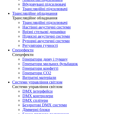
Вбудовувані підсилювачі
Трансляційні підсилювачі
Трансляційне обладнання
Трансляційне обладнання
Трансляційні підсилювачі
Настінні акустичні системи
Врізні стельові динаміки
Підвісні акустичні системи
Рупорні акустичні системи
Регулятори гучності
Спецефекти
Спецефекти
Генератори диму і туману
Генератори мильних бульбашок
Генератори конфетті
Генератори CO2
Витратні матеріали
Системи управління світлом
Системи управління світлом
DMX інтерфейси
DMX контролери
DMX сплітери
Бездротові DMX системи
Діммерні блоки