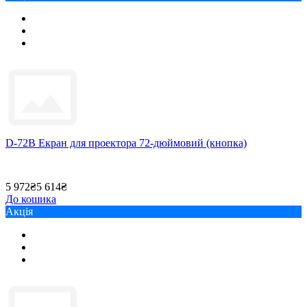
D-72B Екран для проектора 72-дюймовий (кнопка)
5 972₴
5 614₴
До кошика
Акція