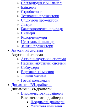
Світлодіодні BAR панелі
Бліндери
Стробоскопи
Театральні прожектори
Слідкуючі прожектори
Лазери
Багатопроменеві прилади
Сканери
Колорченджери
Центральні прилади
Зенітні прожектори
Акустичні системи
Акустичні системи
Активні акустичні системи
Пасивні акустичні системи
Сабвуфери
Вертикальні масиви
Лінійні масиви
Готові комплекти
Динаміки і ВЧ-драйвери
Динаміки і ВЧ-драйвери
Високочастотні драйвери
Високочастотні драйвери
Неодимові драйвери
Феритові драйвери