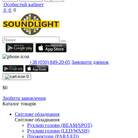
Особистий кабінет
0
0
0
+38 (050) 849-20-05
Замовити дзвінок
0
$0
Зробити замовлення
Каталог товарів
Світлове обладнання
Світлове обладнання
Рухливі голови (BEAM/SPOT)
Рухливі голови (LED/WASH)
Прожектори (PAR/LED)