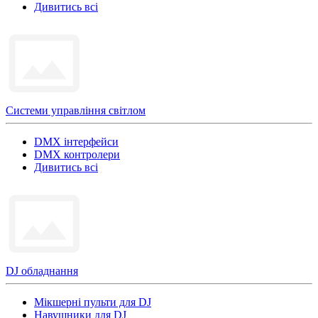
Дивитись всі
Системи управління світлом
DMX інтерфейси
DMX контролери
Дивитись всі
DJ обладнання
Мікшерні пульти для DJ
Навушники для DJ