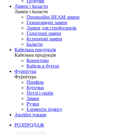
Подіуми
Лампи і баласти
Лампи і баласти
Проекційні BEAM лампи
Газорозрядні лампи
Лампи для стробоскопів
Галогенні лампи
Ксенонові лампи
Баласти
Кабельна продукція
Кабельна продукція
Конектори
Кабель в бухтах
Фурнітура
Фурнітура
Профіль
Куточки
Петлі і скоби
Замки
Ручки
Елементи підвісу
Акційні товари
РОЗПРОДАЖ