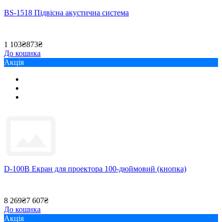
BS-1518 Підвісна акустична система
1 103₴
873₴
До кошика
Акція
D-100B Екран для проектора 100-дюймовий (кнопка)
8 269₴
7 607₴
До кошика
Акція