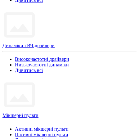
Дивитись всі
Динаміки і ВЧ-драйвери
Високочастотні драйвери
Низькочастотні динаміки
Дивитись всі
Мікшерні пульти
Активні мікшерні пульти
Пасивні мікшерні пульти