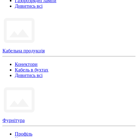
Газорозрядні лампи
Дивитись всі
Кабельна продукція
Конектори
Кабель в бухтах
Дивитись всі
Фурнітура
Профіль