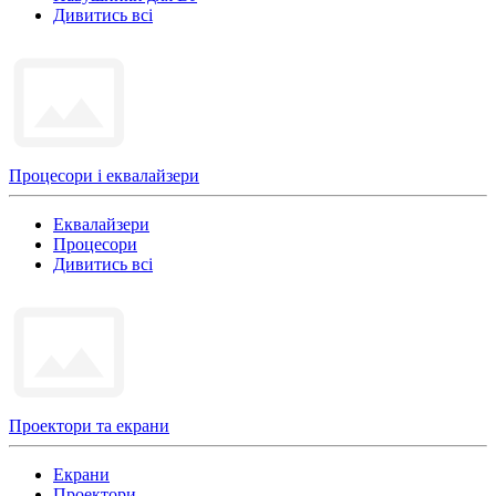
Дивитись всі
Процесори і еквалайзери
Еквалайзери
Процесори
Дивитись всі
Проектори та екрани
Екрани
Проектори