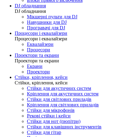
Блоки прямого включення
DJ обладнання
DJ обладнання
Мікшерні пульти для DJ
Навушники для DJ
Програвачі для DJ
Процесори і еквалайзери
Процесори і еквалайзери
Еквалайзери
Процесори
Проектори та екрани
Проектори та екрани
Екрани
Проектори
Стійки, кріплення, кейси
Стійки, кріплення, кейси
Стійки для акустичних систем
Кріплення для акустичних систем
Стійки для світлових приладів
Кріплення для світлових приладів
Стійки для мікрофонів
Рекові стійки і кейси
Стійки для нот (пюпітри)
Стійки для клавішних інструментів
Стійки для гітар