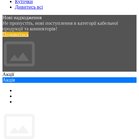
Куточки
Дивитись всі
Нові надходження
Не пропустіть, нові поступлення в категорії кабельної
продукції та коннекторів!
Подивитись
Акції
Акція