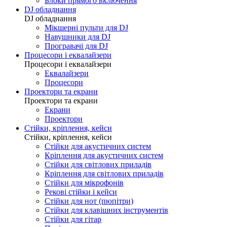
Блоки прямого включення
DJ обладнання
DJ обладнання
Мікшерні пульти для DJ
Навушники для DJ
Програвачі для DJ
Процесори і еквалайзери
Процесори і еквалайзери
Еквалайзери
Процесори
Проектори та екрани
Проектори та екрани
Екрани
Проектори
Стійки, кріплення, кейси
Стійки, кріплення, кейси
Стійки для акустичних систем
Кріплення для акустичних систем
Стійки для світлових приладів
Кріплення для світлових приладів
Стійки для мікрофонів
Рекові стійки і кейси
Стійки для нот (пюпітри)
Стійки для клавішних інструментів
Стійки для гітар