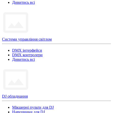
Дивитись всі
Системи управління світлом
DMX інтерфейси
DMX контролери
Дивитись всі
DJ обладнання
Мікшерні пульти для DJ
Навушники для DJ