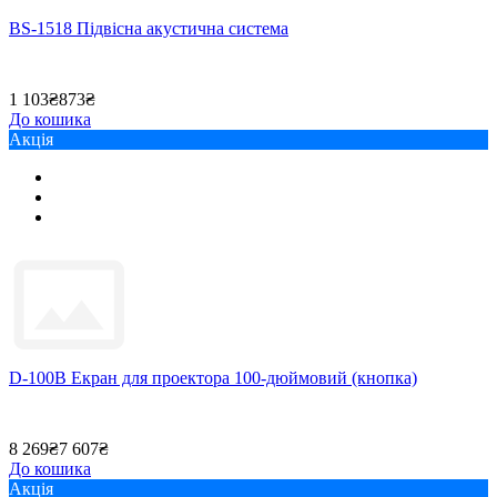
BS-1518 Підвісна акустична система
1 103₴
873₴
До кошика
Акція
D-100B Екран для проектора 100-дюймовий (кнопка)
8 269₴
7 607₴
До кошика
Акція