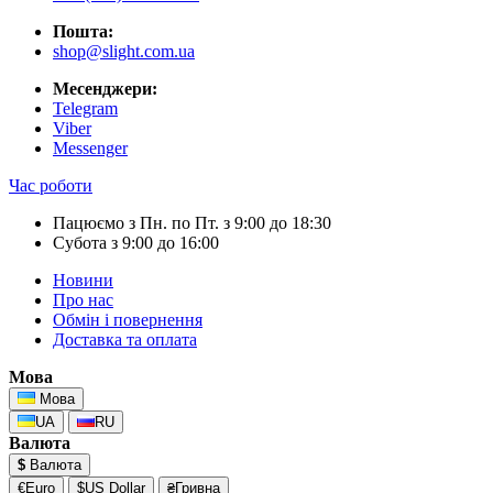
Пошта:
shop@slight.com.ua
Месенджери:
Telegram
Viber
Messenger
Час роботи
Пацюємо з Пн. по Пт. з 9:00 до 18:30
Субота з 9:00 до 16:00
Новини
Про нас
Обмін і повернення
Доставка та оплата
Мова
Мова
UA
RU
Валюта
$
Валюта
€Euro
$US Dollar
₴Гривна