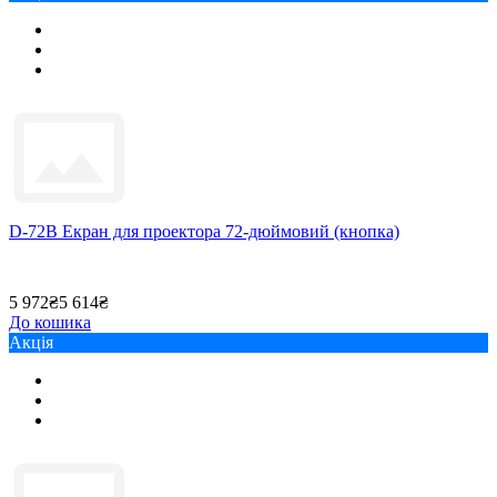
D-72B Екран для проектора 72-дюймовий (кнопка)
5 972₴
5 614₴
До кошика
Акція