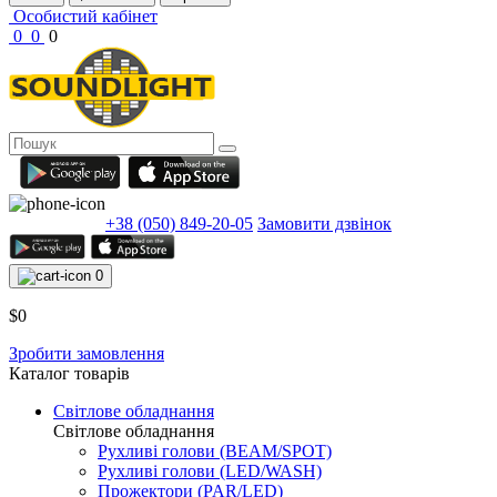
Особистий кабінет
0
0
0
+38 (050) 849-20-05
Замовити дзвінок
0
$0
Зробити замовлення
Каталог товарів
Світлове обладнання
Світлове обладнання
Рухливі голови (BEAM/SPOT)
Рухливі голови (LED/WASH)
Прожектори (PAR/LED)