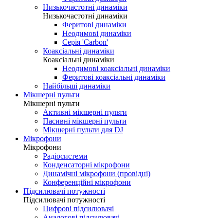
Низькочастотні динаміки
Низькочастотні динаміки
Феритові динаміки
Неодимові динаміки
Серія 'Carbon'
Коаксіальні динаміки
Коаксіальні динаміки
Неодимові коаксіальні динаміки
Феритові коаксіальні динаміки
Найбільші динаміки
Мікшерні пульти
Мікшерні пульти
Активні мікшерні пульти
Пасивні мікшерні пульти
Мікшерні пульти для DJ
Мікрофони
Мікрофони
Радіосистеми
Конденсаторні мікрофони
Динамічні мікрофони (провідні)
Конференційні мікрофони
Підсилювачі потужності
Підсилювачі потужності
Цифрові підсилювачі
Аналогові підсилювачі