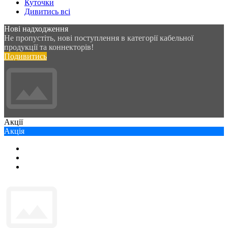
Куточки
Дивитись всі
Нові надходження
Не пропустіть, нові поступлення в категорії кабельної
продукції та коннекторів!
Подивитись
Акції
Акція