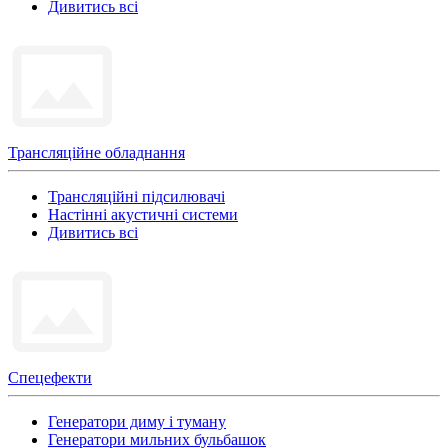
Дивитись всі
Трансляційне обладнання
Трансляційні підсилювачі
Настінні акустичні системи
Дивитись всі
Спецефекти
Генератори диму і туману
Генератори мильних бульбашок