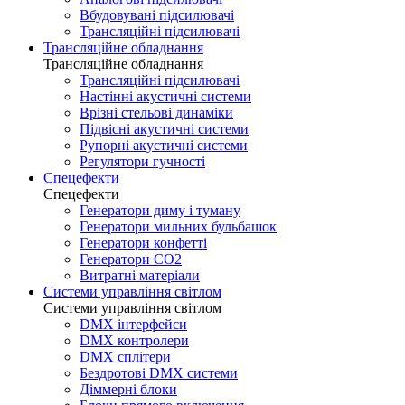
Вбудовувані підсилювачі
Трансляційні підсилювачі
Трансляційне обладнання
Трансляційне обладнання
Трансляційні підсилювачі
Настінні акустичні системи
Врізні стельові динаміки
Підвісні акустичні системи
Рупорні акустичні системи
Регулятори гучності
Спецефекти
Спецефекти
Генератори диму і туману
Генератори мильних бульбашок
Генератори конфетті
Генератори CO2
Витратні матеріали
Системи управління світлом
Системи управління світлом
DMX інтерфейси
DMX контролери
DMX сплітери
Бездротові DMX системи
Діммерні блоки