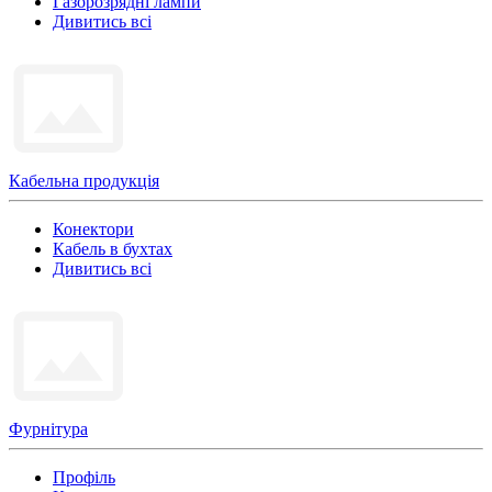
Газорозрядні лампи
Дивитись всі
Кабельна продукція
Конектори
Кабель в бухтах
Дивитись всі
Фурнітура
Профіль