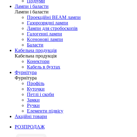
Подіуми
Лампи і баласти
Лампи і баласти
Проекційні BEAM лампи
Газорозрядні лампи
Лампи для стробоскопів
Галогенні лампи
Ксенонові лампи
Баласти
Кабельна продукція
Кабельна продукція
Конектори
Кабель в бухтах
Фурнітура
Фурнітура
Профіль
Куточки
Петлі і скоби
Замки
Ручки
Елементи підвісу
Акційні товари
РОЗПРОДАЖ