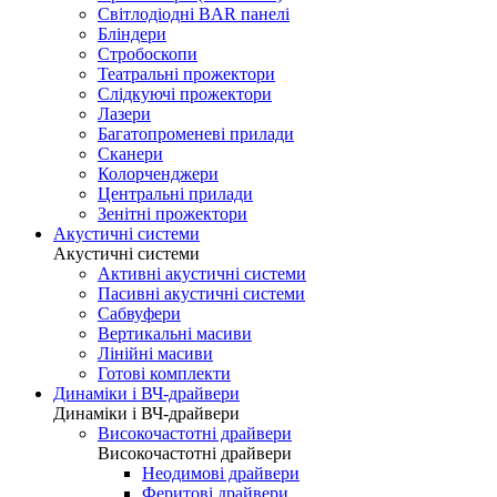
Світлодіодні BAR панелі
Бліндери
Стробоскопи
Театральні прожектори
Слідкуючі прожектори
Лазери
Багатопроменеві прилади
Сканери
Колорченджери
Центральні прилади
Зенітні прожектори
Акустичні системи
Акустичні системи
Активні акустичні системи
Пасивні акустичні системи
Сабвуфери
Вертикальні масиви
Лінійні масиви
Готові комплекти
Динаміки і ВЧ-драйвери
Динаміки і ВЧ-драйвери
Високочастотні драйвери
Високочастотні драйвери
Неодимові драйвери
Феритові драйвери