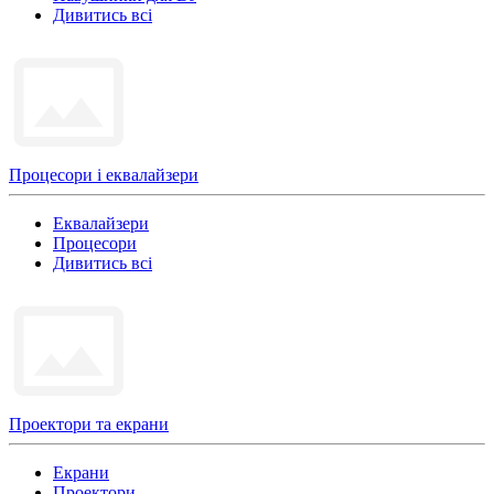
Дивитись всі
Процесори і еквалайзери
Еквалайзери
Процесори
Дивитись всі
Проектори та екрани
Екрани
Проектори