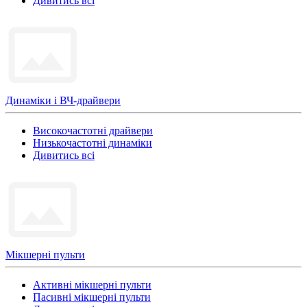
Дивитись всі
Динаміки і ВЧ-драйвери
Високочастотні драйвери
Низькочастотні динаміки
Дивитись всі
Мікшерні пульти
Активні мікшерні пульти
Пасивні мікшерні пульти