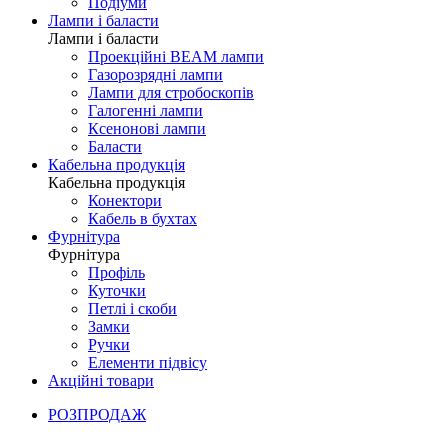
Подіуми
Лампи і баласти
Лампи і баласти
Проекційні BEAM лампи
Газорозрядні лампи
Лампи для стробоскопів
Галогенні лампи
Ксенонові лампи
Баласти
Кабельна продукція
Кабельна продукція
Конектори
Кабель в бухтах
Фурнітура
Фурнітура
Профіль
Куточки
Петлі і скоби
Замки
Ручки
Елементи підвісу
Акційні товари
РОЗПРОДАЖ