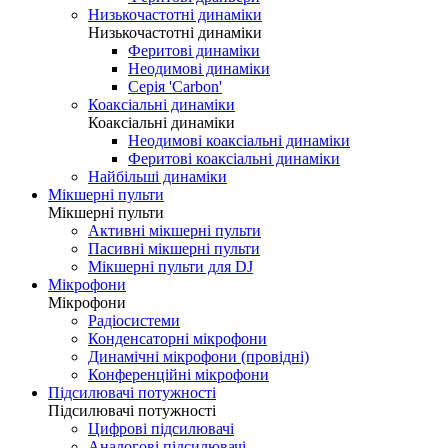
Низькочастотні динаміки
Низькочастотні динаміки
Феритові динаміки
Неодимові динаміки
Серія 'Carbon'
Коаксіальні динаміки
Коаксіальні динаміки
Неодимові коаксіальні динаміки
Феритові коаксіальні динаміки
Найбільші динаміки
Мікшерні пульти
Мікшерні пульти
Активні мікшерні пульти
Пасивні мікшерні пульти
Мікшерні пульти для DJ
Мікрофони
Мікрофони
Радіосистеми
Конденсаторні мікрофони
Динамічні мікрофони (провідні)
Конференційні мікрофони
Підсилювачі потужності
Підсилювачі потужності
Цифрові підсилювачі
Аналогові підсилювачі