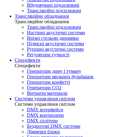
Вбудовувані підсилювачі
Трансляційні підсилювачі
Трансляційне обладнання
Трансляційне обладнання
Трансляційні підсилювачі
Настінні акустичні системи
Врізні стельові динаміки
Підвісні акустичні системи
Рупорні акустичні системи
Регулятори гучності
Спецефекти
Спецефекти
Генератори диму і туману
Генератори мильних бульбашок
Генератори конфетті
Генератори CO2
Витратні матеріали
Системи управління світлом
Системи управління світлом
DMX інтерфейси
DMX контролери
DMX сплітери
Бездротові DMX системи
Діммерні блоки