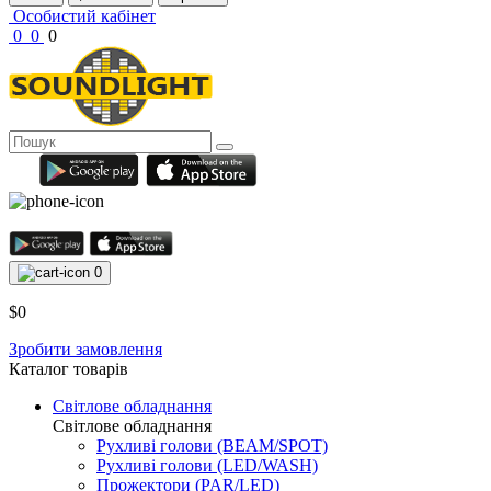
Особистий кабінет
0
0
0
0
$0
Зробити замовлення
Каталог товарів
Світлове обладнання
Світлове обладнання
Рухливі голови (BEAM/SPOT)
Рухливі голови (LED/WASH)
Прожектори (PAR/LED)