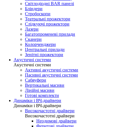
Світлодіодні BAR панелі
Бліндери
Стробоскопи
Театральні прожектори
Слідкуючі прожектори
Лазери
Багатопроменеві прилади
Сканери
Колорченджери
Центральні прилади
Зенітні прожектори
Акустичні системи
Акустичні системи
Активні акустичні системи
Пасивні акустичні системи
Сабвуфери
Вертикальні масиви
Лінійні масиви
Готові комплекти
Динаміки і ВЧ-драйвери
Динаміки і ВЧ-драйвери
Високочастотні драйвери
Високочастотні драйвери
Неодимові драйвери
Феритові драйвери