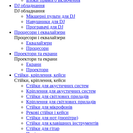
Блоки прямого включення
DJ обладнання
DJ обладнання
Мікшерні пульти для DJ
Навушники для DJ
Програвачі для DJ
Процесори і еквалайзери
Процесори і еквалайзери
Еквалайзери
Процесори
Проектори та екрани
Проектори та екрани
Екрани
Проектори
Стійки, кріплення, кейси
Стійки, кріплення, кейси
Стійки для акустичних систем
Кріплення для акустичних систем
Стійки для світлових приладів
Кріплення для світлових приладів
Стійки для мікрофонів
Рекові стійки і кейси
Стійки для нот (пюпітри)
Стійки для клавішних інструментів
Стійки для гітар