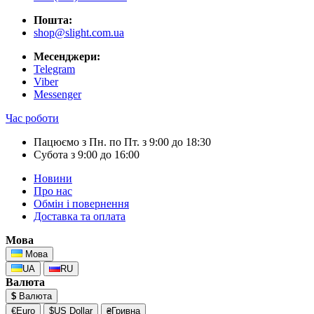
Пошта:
shop@slight.com.ua
Месенджери:
Telegram
Viber
Messenger
Час роботи
Пацюємо з Пн. по Пт. з 9:00 до 18:30
Субота з 9:00 до 16:00
Новини
Про нас
Обмін і повернення
Доставка та оплата
Мова
Мова
UA
RU
Валюта
$
Валюта
€Euro
$US Dollar
₴Гривна