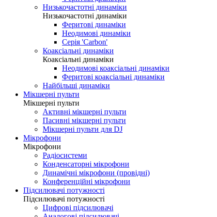
Низькочастотні динаміки
Низькочастотні динаміки
Феритові динаміки
Неодимові динаміки
Серія 'Carbon'
Коаксіальні динаміки
Коаксіальні динаміки
Неодимові коаксіальні динаміки
Феритові коаксіальні динаміки
Найбільші динаміки
Мікшерні пульти
Мікшерні пульти
Активні мікшерні пульти
Пасивні мікшерні пульти
Мікшерні пульти для DJ
Мікрофони
Мікрофони
Радіосистеми
Конденсаторні мікрофони
Динамічні мікрофони (провідні)
Конференційні мікрофони
Підсилювачі потужності
Підсилювачі потужності
Цифрові підсилювачі
Аналогові підсилювачі