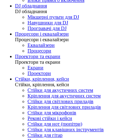
Блоки прямого включення
DJ обладнання
DJ обладнання
Мікшерні пульти для DJ
Навушники для DJ
Програвачі для DJ
Процесори і еквалайзери
Процесори і еквалайзери
Еквалайзери
Процесори
Проектори та екрани
Проектори та екрани
Екрани
Проектори
Стійки, кріплення, кейси
Стійки, кріплення, кейси
Стійки для акустичних систем
Кріплення для акустичних систем
Стійки для світлових приладів
Кріплення для світлових приладів
Стійки для мікрофонів
Рекові стійки і кейси
Стійки для нот (пюпітри)
Стійки для клавішних інструментів
Стійки для гітар