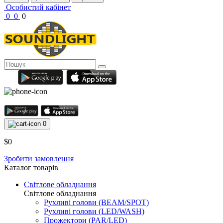
Особистий кабінет
0
0
0
0
$0
Зробити замовлення
Каталог товарів
Світлове обладнання
Світлове обладнання
Рухливі голови (BEAM/SPOT)
Рухливі голови (LED/WASH)
Прожектори (PAR/LED)