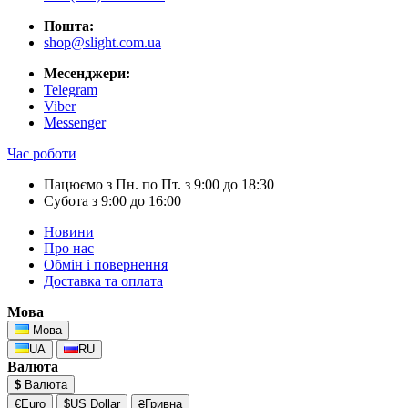
Пошта:
shop@slight.com.ua
Месенджери:
Telegram
Viber
Messenger
Час роботи
Пацюємо з Пн. по Пт. з 9:00 до 18:30
Субота з 9:00 до 16:00
Новини
Про нас
Обмін і повернення
Доставка та оплата
Мова
Мова
UA
RU
Валюта
$
Валюта
€Euro
$US Dollar
₴Гривна