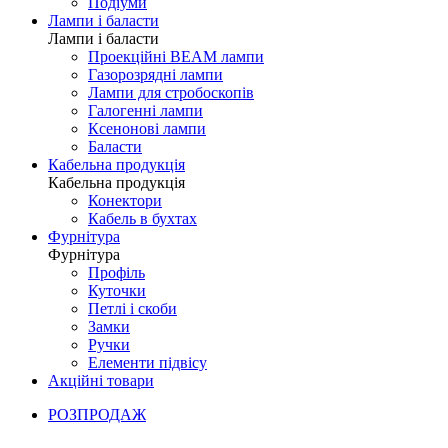
Подіуми
Лампи і баласти
Лампи і баласти
Проекційні BEAM лампи
Газорозрядні лампи
Лампи для стробоскопів
Галогенні лампи
Ксенонові лампи
Баласти
Кабельна продукція
Кабельна продукція
Конектори
Кабель в бухтах
Фурнітура
Фурнітура
Профіль
Куточки
Петлі і скоби
Замки
Ручки
Елементи підвісу
Акційні товари
РОЗПРОДАЖ