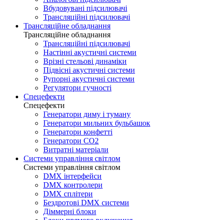
Вбудовувані підсилювачі
Трансляційні підсилювачі
Трансляційне обладнання
Трансляційне обладнання
Трансляційні підсилювачі
Настінні акустичні системи
Врізні стельові динаміки
Підвісні акустичні системи
Рупорні акустичні системи
Регулятори гучності
Спецефекти
Спецефекти
Генератори диму і туману
Генератори мильних бульбашок
Генератори конфетті
Генератори CO2
Витратні матеріали
Системи управління світлом
Системи управління світлом
DMX інтерфейси
DMX контролери
DMX сплітери
Бездротові DMX системи
Діммерні блоки