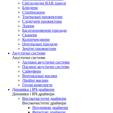
Світлодіодні BAR панелі
Бліндери
Стробоскопи
Театральні прожектори
Слідкуючі прожектори
Лазери
Багатопроменеві прилади
Сканери
Колорченджери
Центральні прилади
Зенітні прожектори
Акустичні системи
Акустичні системи
Активні акустичні системи
Пасивні акустичні системи
Сабвуфери
Вертикальні масиви
Лінійні масиви
Готові комплекти
Динаміки і ВЧ-драйвери
Динаміки і ВЧ-драйвери
Високочастотні драйвери
Високочастотні драйвери
Неодимові драйвери
Феритові драйвери