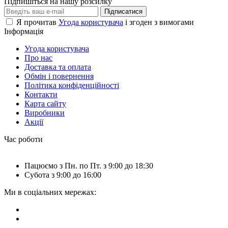
Підпишіться на нашу розсилку
дозволяє отримати чисті кольори і незрівнянно більшу
Підписатися
кількість колірних відтінків. Крім того, колорченджер може
Я прочитав
Угода користувача
і згоден з вимогами
Інформація
оснащуватися корекційними кольорами фільтрами, які
змінюють колірну температуру світла, що життєво необхідно
Угода користувача
Про нас
для залів, де ведеться телевізійна зйомка. Перед тим як
купити
Доставка та оплата
колорченджер
обов'язково уточніть додаткові можливості, які
Обмін і повернення
він може мати, а саме:
Політика конфіденційності
Контакти
- стробоскоп;
Карта сайту
Виробники
- плавний димер;
Акції
- колесо ефектів – фрост-фільтр, анімаційні ефекти, призма;
Час роботи
- модуль формування та обертання променя;
Пацюємо з Пн. по Пт. з 9:00 до 18:30
- додаткові кольори з можливістю поєднувати їх один з одним.
Субота з 9:00 до 16:00
Ми в соціальних мережах: