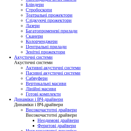
Бліндери
Стробоскопи
Театральні прожектори
Слідкуючі прожектори
Лазери
Багатопроменеві прилади
Сканери
Колорченджери
Центральні прилади
Зенітні прожектори
Акустичні системи
Акустичні системи
Активні акустичні системи
Пасивні акустичні системи
Сабвуфери
Вертикальні масиви
Лінійні масиви
Готові комплекти
Динаміки і ВЧ-драйвери
Динаміки і ВЧ-драйвери
Високочастотні драйвери
Високочастотні драйвери
Неодимові драйвери
Феритові драйвери
Низькочастотні динаміки