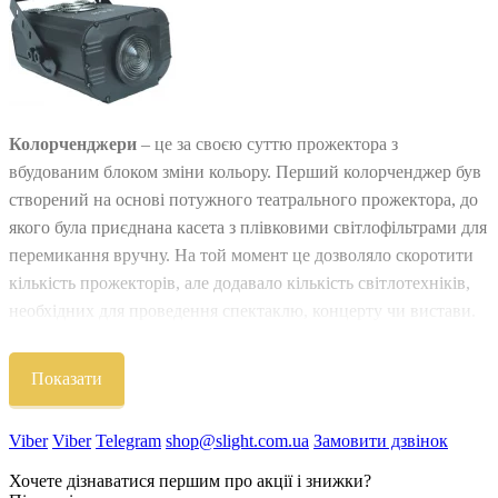
Колорченджери
– це за своєю суттю прожектора з
вбудованим блоком зміни кольору. Перший колорченджер був
створений на основі потужного театрального прожектора, до
якого була приєднана касета з плівковими світлофільтрами для
перемикання вручну. На той момент це дозволяло скоротити
кількість прожекторів, але додавало кількість світлотехніків,
необхідних для проведення спектаклю, концерту чи вистави.
Наступним етапом розвитку було застосування потужних
ламп та моторизованих систем зміни з більш довговічними та
Показати
яскравими скляними дихроїчними світлофільтрами.
Сценічний колорченджер вищого класу оснащується значно
Viber
Viber
Telegram
shop@slight.com.ua
Замовити дзвінок
більш складною системою змішування кольорів за
Хочете дізнаватися першим про акції і знижки?
субтрактивною схемою CMY (Cyan, Magenta, Yellow), яка