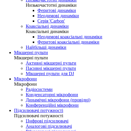
Низькочастотні динаміки
Феритові динаміки
Неодимові динаміки
Серія 'Carbon'
Коаксіальні динаміки
Коаксіальні динаміки
Неодимові коаксіальні динаміки
Феритові коаксіальні динаміки
Найбільші динаміки
Мікшерні пульти
Мікшерні пульти
Активні мікшерні пульти
Пасивні мікшерні пульти
Мікшерні пульти для DJ
Мікрофони
Мікрофони
Радіосистеми
Конденсаторні мікрофони
Динамічні мікрофони (провідні)
Конференційні мікрофони
Підсилювачі потужності
Підсилювачі потужності
Цифрові підсилювачі
Аналогові підсилювачі