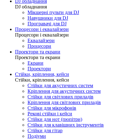
DJ обладнання
DJ обладнання
Мікшерні пульти для DJ
Навушники для DJ
Програвачі для DJ
Процесори і еквалайзери
Процесори і еквалайзери
Еквалайзери
Процесори
Проектори та екрани
Проектори та екрани
Екрани
Проектори
Стійки, кріплення, кейси
Стійки, кріплення, кейси
Стійки для акустичних систем
Кріплення для акустичних систем
Стійки для світлових приладів
Кріплення для світлових приладів
Стійки для мікрофонів
Рекові стійки і кейси
Стійки для нот (пюпітри)
Стійки для клавішних інструментів
Стійки для гітар
Подіуми