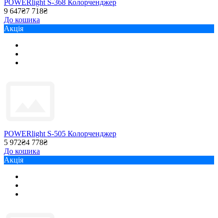
POWERlight S-368 Колорченджер
9 647₴
7 718₴
До кошика
Акція
POWERlight S-505 Колорченджер
5 972₴
4 778₴
До кошика
Акція