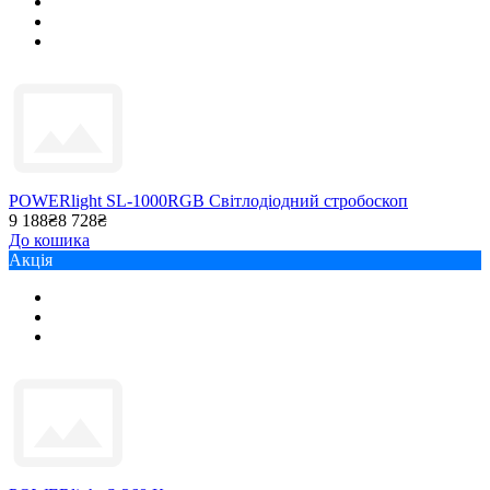
POWERlight SL-1000RGB Світлодіодний стробоскоп
9 188₴
8 728₴
До кошика
Акція