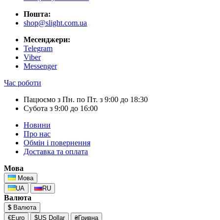
Пошта:
shop@slight.com.ua
Месенджери:
Telegram
Viber
Messenger
Час роботи
Пацюємо з Пн. по Пт. з 9:00 до 18:30
Субота з 9:00 до 16:00
Новини
Про нас
Обмін і повернення
Доставка та оплата
Мова
Мова
UA
RU
Валюта
$
Валюта
€Euro
$US Dollar
₴Гривна