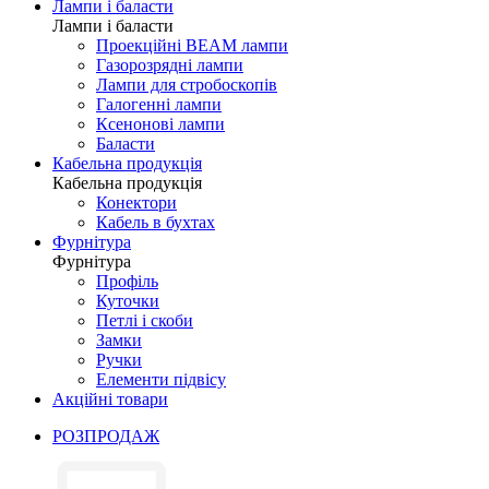
Лампи і баласти
Лампи і баласти
Проекційні BEAM лампи
Газорозрядні лампи
Лампи для стробоскопів
Галогенні лампи
Ксенонові лампи
Баласти
Кабельна продукція
Кабельна продукція
Конектори
Кабель в бухтах
Фурнітура
Фурнітура
Профіль
Куточки
Петлі і скоби
Замки
Ручки
Елементи підвісу
Акційні товари
РОЗПРОДАЖ