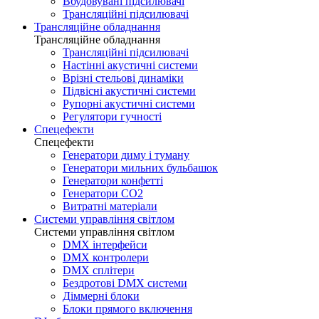
Вбудовувані підсилювачі
Трансляційні підсилювачі
Трансляційне обладнання
Трансляційне обладнання
Трансляційні підсилювачі
Настінні акустичні системи
Врізні стельові динаміки
Підвісні акустичні системи
Рупорні акустичні системи
Регулятори гучності
Спецефекти
Спецефекти
Генератори диму і туману
Генератори мильних бульбашок
Генератори конфетті
Генератори CO2
Витратні матеріали
Системи управління світлом
Системи управління світлом
DMX інтерфейси
DMX контролери
DMX сплітери
Бездротові DMX системи
Діммерні блоки
Блоки прямого включення