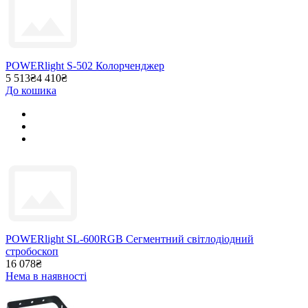
POWERlight S-502 Колорченджер
5 513₴
4 410₴
До кошика
POWERlight SL-600RGB Сегментний світлодіодний
стробоскоп
16 078₴
Нема в наявності