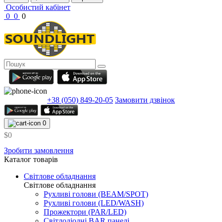
Особистий кабінет
0
0
0
+38 (050) 849-20-05
Замовити дзвінок
0
$0
Зробити замовлення
Каталог товарів
Світлове обладнання
Світлове обладнання
Рухливі голови (BEAM/SPOT)
Рухливі голови (LED/WASH)
Прожектори (PAR/LED)
Світлодіодні BAR панелі