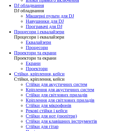
Блоки прямого включення
DJ обладнання
DJ обладнання
Мікшерні пульти для DJ
Навушники для DJ
Програвачі для DJ
Процесори і еквалайзери
Процесори і еквалайзери
Еквалайзери
Процесори
Проектори та екрани
Проектори та екрани
Екрани
Проектори
Стійки, кріплення, кейси
Стійки, кріплення, кейси
Стійки для акустичних систем
Кріплення для акустичних систем
Стійки для світлових приладів
Кріплення для світлових приладів
Стійки для мікрофонів
Рекові стійки і кейси
Стійки для нот (пюпітри)
Стійки для клавішних інструментів
Стійки для гітар