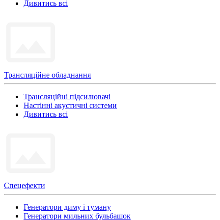
Дивитись всі
Трансляційне обладнання
Трансляційні підсилювачі
Настінні акустичні системи
Дивитись всі
Спецефекти
Генератори диму і туману
Генератори мильних бульбашок