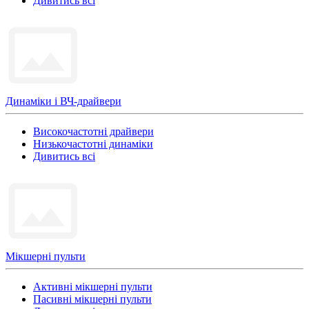
Дивитись всі
Динаміки і ВЧ-драйвери
Високочастотні драйвери
Низькочастотні динаміки
Дивитись всі
Мікшерні пульти
Активні мікшерні пульти
Пасивні мікшерні пульти