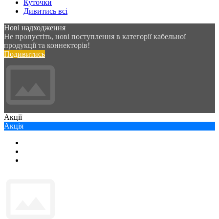
Куточки
Дивитись всі
Нові надходження
Не пропустіть, нові поступлення в категорії кабельної
продукції та коннекторів!
Подивитись
Акції
Акція