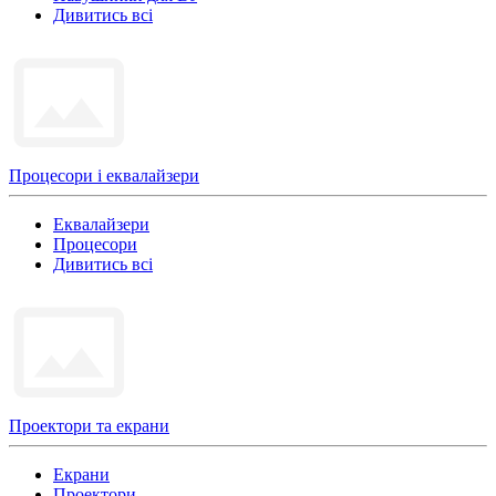
Дивитись всі
Процесори і еквалайзери
Еквалайзери
Процесори
Дивитись всі
Проектори та екрани
Екрани
Проектори