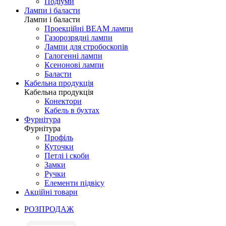
Подіуми
Лампи і баласти
Лампи і баласти
Проекційні BEAM лампи
Газорозрядні лампи
Лампи для стробоскопів
Галогенні лампи
Ксенонові лампи
Баласти
Кабельна продукція
Кабельна продукція
Конектори
Кабель в бухтах
Фурнітура
Фурнітура
Профіль
Куточки
Петлі і скоби
Замки
Ручки
Елементи підвісу
Акційні товари
РОЗПРОДАЖ