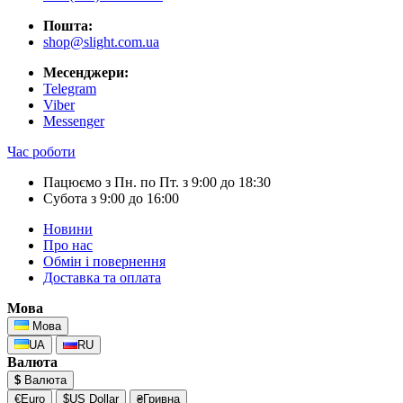
Пошта:
shop@slight.com.ua
Месенджери:
Telegram
Viber
Messenger
Час роботи
Пацюємо з Пн. по Пт. з 9:00 до 18:30
Субота з 9:00 до 16:00
Новини
Про нас
Обмін і повернення
Доставка та оплата
Мова
Мова
UA
RU
Валюта
$
Валюта
€Euro
$US Dollar
₴Гривна