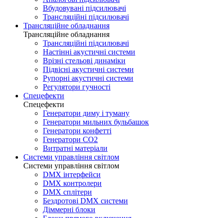
Вбудовувані підсилювачі
Трансляційні підсилювачі
Трансляційне обладнання
Трансляційне обладнання
Трансляційні підсилювачі
Настінні акустичні системи
Врізні стельові динаміки
Підвісні акустичні системи
Рупорні акустичні системи
Регулятори гучності
Спецефекти
Спецефекти
Генератори диму і туману
Генератори мильних бульбашок
Генератори конфетті
Генератори CO2
Витратні матеріали
Системи управління світлом
Системи управління світлом
DMX інтерфейси
DMX контролери
DMX сплітери
Бездротові DMX системи
Діммерні блоки