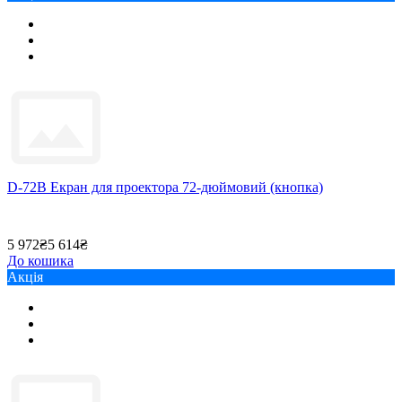
D-72B Екран для проектора 72-дюймовий (кнопка)
5 972₴
5 614₴
До кошика
Акція