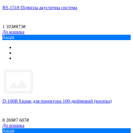
BS-1518 Підвісна акустична система
1 103₴
873₴
До кошика
Акція
D-100B Екран для проектора 100-дюймовий (кнопка)
8 269₴
7 607₴
До кошика
Акція