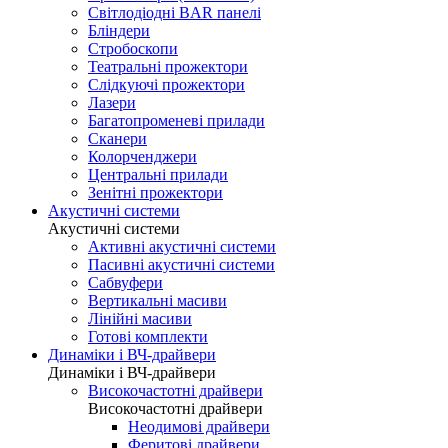
Світлодіодні BAR панелі
Бліндери
Стробоскопи
Театральні прожектори
Слідкуючі прожектори
Лазери
Багатопроменеві прилади
Сканери
Колорченджери
Центральні прилади
Зенітні прожектори
Акустичні системи
Акустичні системи
Активні акустичні системи
Пасивні акустичні системи
Сабвуфери
Вертикальні масиви
Лінійні масиви
Готові комплекти
Динаміки і ВЧ-драйвери
Динаміки і ВЧ-драйвери
Високочастотні драйвери
Високочастотні драйвери
Неодимові драйвери
Феритові драйвери