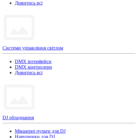
Дивитись всі
Системи управління світлом
DMX інтерфейси
DMX контролери
Дивитись всі
DJ обладнання
Мікшерні пульти для DJ
Навушники для DJ