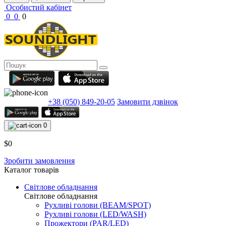
Особистий кабінет
0
0
0
+38 (050) 849-20-05
Замовити дзвінок
0
$0
Зробити замовлення
Каталог товарів
Світлове обладнання
Світлове обладнання
Рухливі голови (BEAM/SPOT)
Рухливі голови (LED/WASH)
Прожектори (PAR/LED)