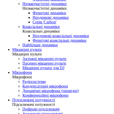
Низькочастотні динаміки
Низькочастотні динаміки
Феритові динаміки
Неодимові динаміки
Серія 'Carbon'
Коаксіальні динаміки
Коаксіальні динаміки
Неодимові коаксіальні динаміки
Феритові коаксіальні динаміки
Найбільші динаміки
Мікшерні пульти
Мікшерні пульти
Активні мікшерні пульти
Пасивні мікшерні пульти
Мікшерні пульти для DJ
Мікрофони
Мікрофони
Радіосистеми
Конденсаторні мікрофони
Динамічні мікрофони (провідні)
Конференційні мікрофони
Підсилювачі потужності
Підсилювачі потужності
Цифрові підсилювачі
Аналогові підсилювачі