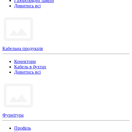
Газорозрядні лампи
Дивитись всі
Кабельна продукція
Конектори
Кабель в бухтах
Дивитись всі
Фурнітура
Профіль