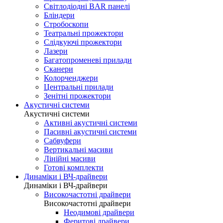
Світлодіодні BAR панелі
Бліндери
Стробоскопи
Театральні прожектори
Слідкуючі прожектори
Лазери
Багатопроменеві прилади
Сканери
Колорченджери
Центральні прилади
Зенітні прожектори
Акустичні системи
Акустичні системи
Активні акустичні системи
Пасивні акустичні системи
Сабвуфери
Вертикальні масиви
Лінійні масиви
Готові комплекти
Динаміки і ВЧ-драйвери
Динаміки і ВЧ-драйвери
Високочастотні драйвери
Високочастотні драйвери
Неодимові драйвери
Феритові драйвери