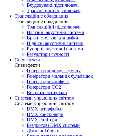
Вбудовувані підсилювачі
Трансляційні підсилювачі
Трансляційне обладнання
Трансляційне обладнання
Трансляційні підсилювачі
Настінні акустичні системи
Врізні стельові динаміки
Підвісні акустичні системи
Рупорні акустичні системи
Регулятори гучності
Спецефекти
Спецефекти
Генератори диму і туману
Генератори мильних бульбашок
Генератори конфетті
Генератори CO2
Витратні матеріали
Системи управління світлом
Системи управління світлом
DMX інтерфейси
DMX контролери
DMX сплітери
Бездротові DMX системи
Діммерні блоки