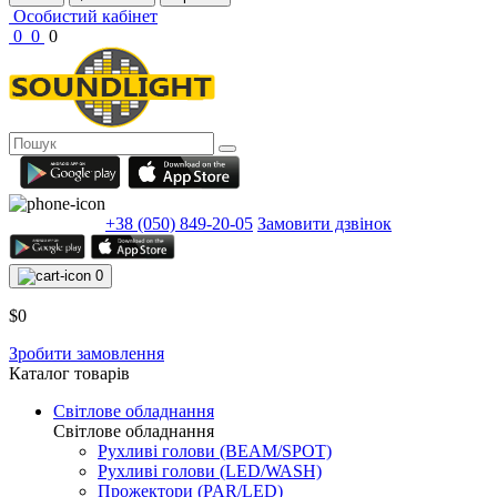
Особистий кабінет
0
0
0
+38 (050) 849-20-05
Замовити дзвінок
0
$0
Зробити замовлення
Каталог товарів
Світлове обладнання
Світлове обладнання
Рухливі голови (BEAM/SPOT)
Рухливі голови (LED/WASH)
Прожектори (PAR/LED)