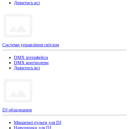
Дивитись всі
Системи управління світлом
DMX інтерфейси
DMX контролери
Дивитись всі
DJ обладнання
Мікшерні пульти для DJ
Навушники для DJ