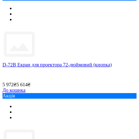
D-72B Екран для проектора 72-дюймовий (кнопка)
5 972₴
5 614₴
До кошика
Акція