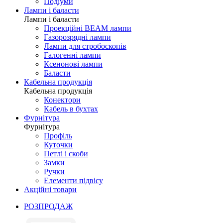
Подіуми
Лампи і баласти
Лампи і баласти
Проекційні BEAM лампи
Газорозрядні лампи
Лампи для стробоскопів
Галогенні лампи
Ксенонові лампи
Баласти
Кабельна продукція
Кабельна продукція
Конектори
Кабель в бухтах
Фурнітура
Фурнітура
Профіль
Куточки
Петлі і скоби
Замки
Ручки
Елементи підвісу
Акційні товари
РОЗПРОДАЖ