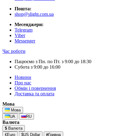
Пошта:
shop@slight.com.ua
Месенджери:
Telegram
Viber
Messenger
Час роботи
Пацюємо з Пн. по Пт. з 9:00 до 18:30
Субота з 9:00 до 16:00
Новини
Про нас
Обмін і повернення
Доставка та оплата
Мова
Мова
UA
RU
Валюта
$
Валюта
€Euro
$US Dollar
₴Гривна