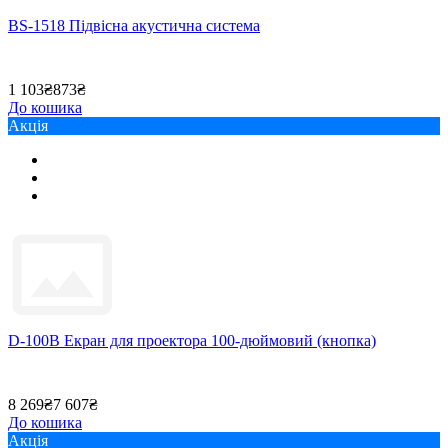
BS-1518 Підвісна акустична система
1 103₴
873₴
До кошика
Акція
D-100B Екран для проектора 100-дюймовий (кнопка)
8 269₴
7 607₴
До кошика
Акція