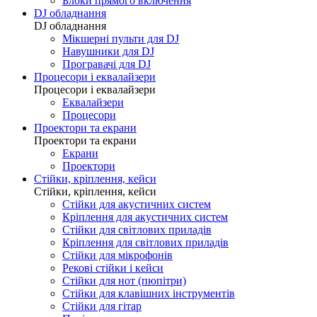
Блоки прямого включення
DJ обладнання
DJ обладнання
Мікшерні пульти для DJ
Навушники для DJ
Програвачі для DJ
Процесори і еквалайзери
Процесори і еквалайзери
Еквалайзери
Процесори
Проектори та екрани
Проектори та екрани
Екрани
Проектори
Стійки, кріплення, кейси
Стійки, кріплення, кейси
Стійки для акустичних систем
Кріплення для акустичних систем
Стійки для світлових приладів
Кріплення для світлових приладів
Стійки для мікрофонів
Рекові стійки і кейси
Стійки для нот (пюпітри)
Стійки для клавішних інструментів
Стійки для гітар