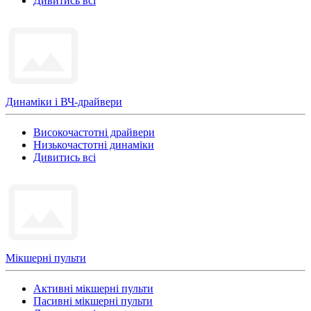
Дивитись всі
Динаміки і ВЧ-драйвери
Високочастотні драйвери
Низькочастотні динаміки
Дивитись всі
Мікшерні пульти
Активні мікшерні пульти
Пасивні мікшерні пульти