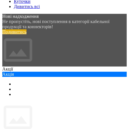
Куточки
Дивитись всі
Нові надходження
Не пропустіть, нові поступлення в категорії кабельної
продукції та коннекторів!
Подивитись
Акції
Акція