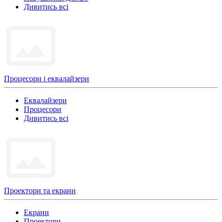
Дивитись всі
Процесори і еквалайзери
Еквалайзери
Процесори
Дивитись всі
Проектори та екрани
Екрани
Проектори