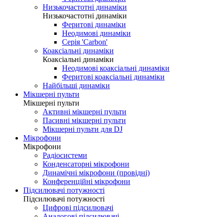
Низькочастотні динаміки
Низькочастотні динаміки
Феритові динаміки
Неодимові динаміки
Серія 'Carbon'
Коаксіальні динаміки
Коаксіальні динаміки
Неодимові коаксіальні динаміки
Феритові коаксіальні динаміки
Найбільші динаміки
Мікшерні пульти
Мікшерні пульти
Активні мікшерні пульти
Пасивні мікшерні пульти
Мікшерні пульти для DJ
Мікрофони
Мікрофони
Радіосистеми
Конденсаторні мікрофони
Динамічні мікрофони (провідні)
Конференційні мікрофони
Підсилювачі потужності
Підсилювачі потужності
Цифрові підсилювачі
Аналогові підсилювачі