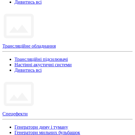
Дивитись всі
Трансляційне обладнання
Трансляційні підсилювачі
Настінні акустичні системи
Дивитись всі
Спецефекти
Генератори диму і туману
Генератори мильних бульбашок