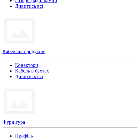
Газорозрядні лампи
Дивитись всі
Кабельна продукція
Конектори
Кабель в бухтах
Дивитись всі
Фурнітура
Профіль