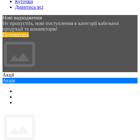
Куточки
Дивитись всі
Нові надходження
Не пропустіть, нові поступлення в категорії кабельної
продукції та коннекторів!
Подивитись
Акції
Акція