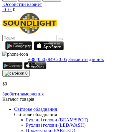
Особистий кабінет
0
0
0
+38 (050) 849-20-05
Замовити дзвінок
0
$0
Зробити замовлення
Каталог товарів
Світлове обладнання
Світлове обладнання
Рухливі голови (BEAM/SPOT)
Рухливі голови (LED/WASH)
Прожектори (PAR/LED)