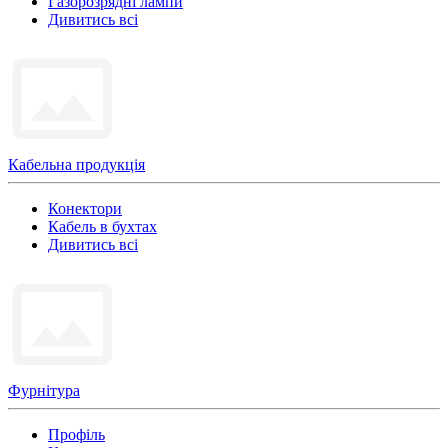
Газорозрядні лампи
Дивитись всі
Кабельна продукція
Конектори
Кабель в бухтах
Дивитись всі
Фурнітура
Профіль