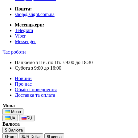
Пошта:
shop@slight.com.ua
Месенджери:
Telegram
Viber
Messenger
Час роботи
Пацюємо з Пн. по Пт. з 9:00 до 18:30
Субота з 9:00 до 16:00
Новини
Про нас
Обмін і повернення
Доставка та оплата
Мова
Мова
UA
RU
Валюта
$
Валюта
€Euro
$US Dollar
₴Гривна