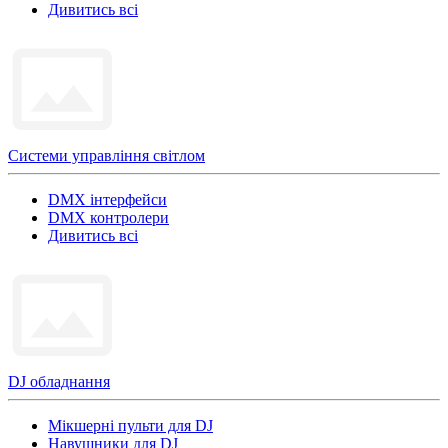
Дивитись всі
Системи управління світлом
DMX інтерфейси
DMX контролери
Дивитись всі
DJ обладнання
Мікшерні пульти для DJ
Навушники для DJ