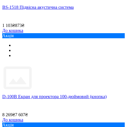
BS-1518 Підвісна акустична система
1 103₴
873₴
До кошика
Акція
D-100B Екран для проектора 100-дюймовий (кнопка)
8 269₴
7 607₴
До кошика
Акція