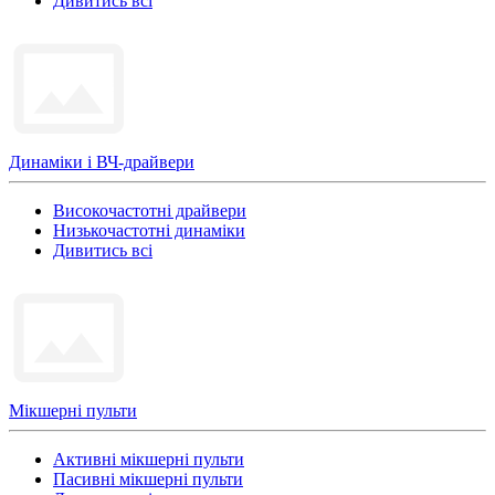
Дивитись всі
Динаміки і ВЧ-драйвери
Високочастотні драйвери
Низькочастотні динаміки
Дивитись всі
Мікшерні пульти
Активні мікшерні пульти
Пасивні мікшерні пульти