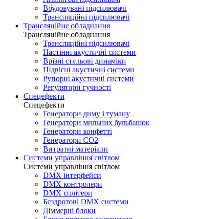
Вбудовувані підсилювачі
Трансляційні підсилювачі
Трансляційне обладнання
Трансляційне обладнання
Трансляційні підсилювачі
Настінні акустичні системи
Врізні стельові динаміки
Підвісні акустичні системи
Рупорні акустичні системи
Регулятори гучності
Спецефекти
Спецефекти
Генератори диму і туману
Генератори мильних бульбашок
Генератори конфетті
Генератори CO2
Витратні матеріали
Системи управління світлом
Системи управління світлом
DMX інтерфейси
DMX контролери
DMX сплітери
Бездротові DMX системи
Діммерні блоки