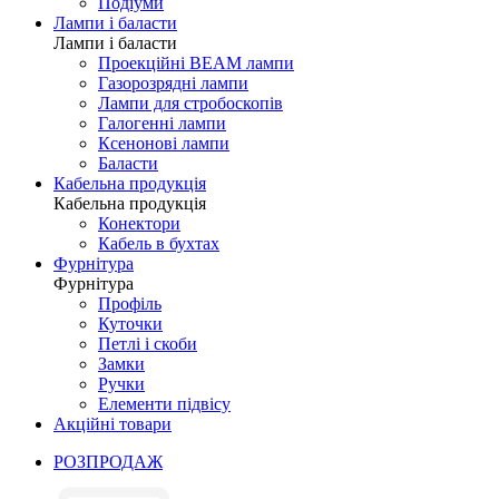
Подіуми
Лампи і баласти
Лампи і баласти
Проекційні BEAM лампи
Газорозрядні лампи
Лампи для стробоскопів
Галогенні лампи
Ксенонові лампи
Баласти
Кабельна продукція
Кабельна продукція
Конектори
Кабель в бухтах
Фурнітура
Фурнітура
Профіль
Куточки
Петлі і скоби
Замки
Ручки
Елементи підвісу
Акційні товари
РОЗПРОДАЖ