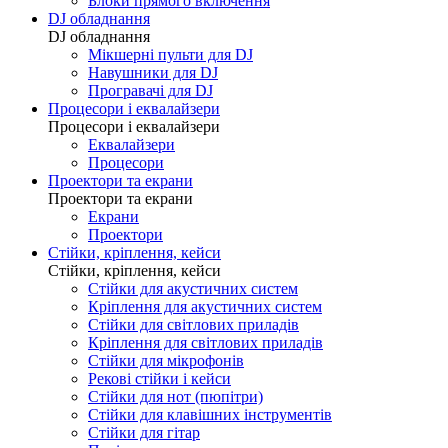
Блоки прямого включення
DJ обладнання
DJ обладнання
Мікшерні пульти для DJ
Навушники для DJ
Програвачі для DJ
Процесори і еквалайзери
Процесори і еквалайзери
Еквалайзери
Процесори
Проектори та екрани
Проектори та екрани
Екрани
Проектори
Стійки, кріплення, кейси
Стійки, кріплення, кейси
Стійки для акустичних систем
Кріплення для акустичних систем
Стійки для світлових приладів
Кріплення для світлових приладів
Стійки для мікрофонів
Рекові стійки і кейси
Стійки для нот (пюпітри)
Стійки для клавішних інструментів
Стійки для гітар