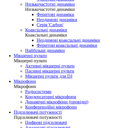
Низькочастотні динаміки
Низькочастотні динаміки
Феритові динаміки
Неодимові динаміки
Серія 'Carbon'
Коаксіальні динаміки
Коаксіальні динаміки
Неодимові коаксіальні динаміки
Феритові коаксіальні динаміки
Найбільші динаміки
Мікшерні пульти
Мікшерні пульти
Активні мікшерні пульти
Пасивні мікшерні пульти
Мікшерні пульти для DJ
Мікрофони
Мікрофони
Радіосистеми
Конденсаторні мікрофони
Динамічні мікрофони (провідні)
Конференційні мікрофони
Підсилювачі потужності
Підсилювачі потужності
Цифрові підсилювачі
Аналогові підсилювачі