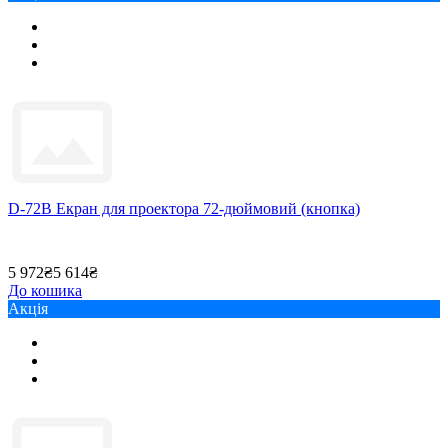
D-72B Екран для проектора 72-дюймовий (кнопка)
5 972₴
5 614₴
До кошика
Акція