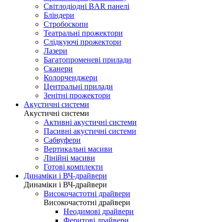
Світлодіодні BAR панелі
Бліндери
Стробоскопи
Театральні прожектори
Слідкуючі прожектори
Лазери
Багатопроменеві прилади
Сканери
Колорченджери
Центральні прилади
Зенітні прожектори
Акустичні системи
Акустичні системи
Активні акустичні системи
Пасивні акустичні системи
Сабвуфери
Вертикальні масиви
Лінійні масиви
Готові комплекти
Динаміки і ВЧ-драйвери
Динаміки і ВЧ-драйвери
Високочастотні драйвери
Високочастотні драйвери
Неодимові драйвери
Феритові драйвери