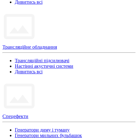
Дивитись всі
Трансляційне обладнання
Трансляційні підсилювачі
Настінні акустичні системи
Дивитись всі
Спецефекти
Генератори диму і туману
Генератори мильних бульбашок